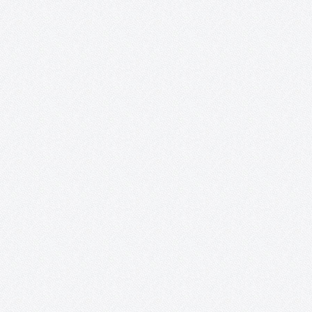
Presentación Desde la Asociación Acento Cultural se ha reunido
un nutrido grupo de artistas nacionales e internacionales
residentes en España, que mezcla la potencia de la juventud con 
paciencia del experto, embarcándolos en un ambicioso proyect
Se trata…
Fiesta de DJ´s para el Club Los Delfines en
Combo Sound Club (Tomelloso).
Desde la Asociación Acento Cultural y debido a que cada vez
estamos en mayor contacto con los chicos y chicas del Club
Deportivo N.E. Los Delfines, hemos planteado una tarde llena de
animación y nuevas experiencias, esta vez en el…
Revista digital «Acento Cultural».
En el mes de noviembre del año 2014 se cumplió uno de los
sueños desde el nacimiento de la Asociación, nuestra Revista
Digital en formato Blog. EDITORIAL Las circunstancias determi