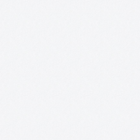
procedimientos».
EL OBJETO CERÁMICO EN REVOLUCIÓN. TÉCNICAS Y
PROCEDIMIENTOS En este curso impartido por Gregorio Peño
(www.gregoriopeno.com) se tiene como principal objetivo la
enseñanza y la práctica de técnicas que, en un corto espacio de
tiempo, permitan al alumno acercarse a una amplia gama…
Bailes Irlandeses (y otras danzas).
Sesiones de bailes irlandeses y otras danzas en la sala Combo
Sound Club de Tomelloso. El primer y tercer domingo de cada 
se llevarán a cabo unas sesiones de bailes irlandeses, que tienen
como objetivo acercar a Tomelloso el…