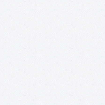
Together #TomellosoForSyria ha entregado esta mañana por
transferencia bancaria, la segunda y última donación a la ONG
Rowing Together: 3.100€, a los…
Perro, demasiado humano.
Este proyecto documental dirigido por Clara López Cantos abo
la importancia del perro en nuestra sociedad a nivel humano;
investigando la situación de éste a nivel nacional, su posición y 
campo en el que se mueve; partiendo desde de…
Tomelloso Cultural: Posibilidades de la Poesí
TOMELLOSO CULTURAL POSIBILIDADES DE LA POESÍA 22 y 23 de
abril, 2016 Salones del Casino San Fernando Plaza de España
Tomelloso Acento Cultural a través de su proyecto Tomelloso
Cultural, EnTomelloso, Acción Rural y la colaboración del
Ayuntamiento de Tomelloso, presentan:…
Proyecto Cervantes.