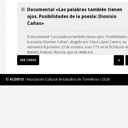
Documental «Las palabras también tienen
ojos. Posibilidades de la poesía: Dionisio
Cañas»
El documental “Las palabras también tienen ojos. Posibilidades 
la poesía: Dionisio Cañas”, dirigido por Clara López Cantos, se
estrenará el próximo 22 de octubre, a las 17 h en la IV Edición d
Maldito Festival, Abycine, que se celebrará…
VER TODOS
Taller de Ilustración: guión y personaje.
©
ACENTO
/ Asociación Cultural de Estudios de Tomelloso /
2026
El Taller de Ilustración impartido por el ilustrador y
muralista Roberto Carretero Casero (Gobi) se trata de una
experiencia grupal creativa. Por medio de técnicas de creativida
de ilustración y aprovechando el error, se desarrollará un
personaje y un guión para el mismo para…
Taller de Videopoesía. Poesía en los nuevos
medios digitales.