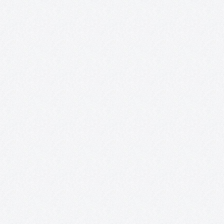
en muchas ocasiones nuestros comportamientos. La crisis que
está derrumbando…
Exposición «¿Y nosotros qué? ON».
Posada de los Portales (Tomelloso, Ciudad Real). 17 de junio – 
junio. Recortes de prensa: http://www.solo-arte-
actual.com/2014/06/y-nosotros-que-on-de-acento-cultural-
en.html?m=1
PatrimoniARTE.
Esta iniciativa promueve una puesta en valor del patrimonio
cultural a través de las redes sociales, mientras sirve de inspira
para los artistas e ilustradores, a la vez que les proporciona un
espacio para la publicación de sus creaciones a…
Curso de técnicas cerámicas de Gregorio Peñ
«El objeto cerámico en revolución. Técnicas y