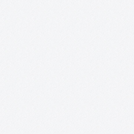
LUGAR: BIBLIOTECA PÚBLICA DEL ESTADO EN CIUDAD REAL 18 d
enero de 2020, a las 10:00 h 15 plazas: Inscripciones del 2 hasta
16 de enero Introducción. El taller está diseñado para todas las
personas que estén interesadas en…
Libro blanco de la cultura en Tomelloso.
Análisis y propuestas en el ámbito rural: la cultura en Tomelloso
¡Ya puedes descargar en este enlace el Libro blanco de la cultura
Tomelloso! Este Libro blanco es el primer análisis sobre la cultu
en Tomelloso que nace con una…
Mujeres sin etiquetas. Convocatoria de
creación artística colaboradora y exposición
colectiva para la transformación social
«Mujeres sin etiquetas» es un proyecto que nace de la
colaboración entre AFAS, el colectivo artístico ON / ACCIÓN y