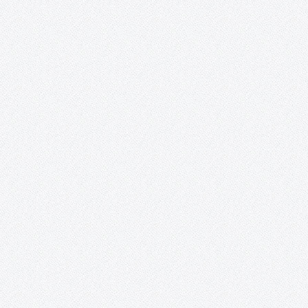
Tomelloso Cultural.
¡LIBRO BLANCO DE LA CULTURA PUBLICADO! ENCUESTAS: Result
de la encuesta sobre hábitos culturales en Tomelloso
Presentación: Este proyecto se acerca a su último evento, el cua
tendrá la forma de una conferencia sobre la Historia Cultural de
Tomelloso y…
Nueva York, ego fui.
PRÓXIMA ACTUACIÓN: Inauguración: 23 de diciembre de 2016
20:30 h Lugar: Casa de Piedra Calle de la Piedad, 1 Quintanar de
Orden (To) Además, este proyecto se complace en anunciar que
obtenido el ¡TERCER PREMIO y MEJOR ACTRIZ para…
#TomellosoForSyria.
Un resumen del proyecto #TomellosoForSyria: sus fines, sus
colaboradores y sus acciones. Segundo ingreso a la ONG Rowi