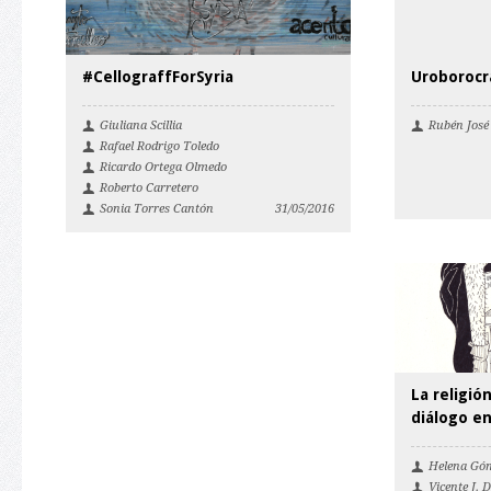
#CellograffForSyria
Uroborocra
Giuliana Scillia
Rubén José
Rafael Rodrigo Toledo
Ricardo Ortega Olmedo
Roberto Carretero
Sonia Torres Cantón
31/05/2016
La religión
diálogo en
Helena Gó
Vicente J. D