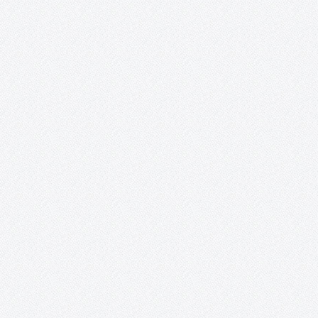
Acento Cultural. Desde el año 2016, el grupo del taller creativo d
mayores de 50 años de AFAS es invitado…
¡ON y AcciÓN! Talleres de artes plásticas,
teatro y vídeo para personas con capacidade
especiales.
Recortes de prensa. 2018 – Exposición: «Interpretaciones» inun
de color y sueños la Posada de los Portales. 2017 – Exposición 
mundo al alcance de nuestras manos». 2017 – «Fruta de
temporada», un corto hecho por personas con capacidades
especiales. 2015 – «On.…
Proyecto López Torres.
Ni aquel viejo proyecto soñado, ni el del 2016 o el del 2017 (de a
el título puesto, tras las noticias a comienzos de aquel año) y,
lamentablemente, menos en el 2018. Definitivamente, ninguno. E
proyecto López Torres, por el…