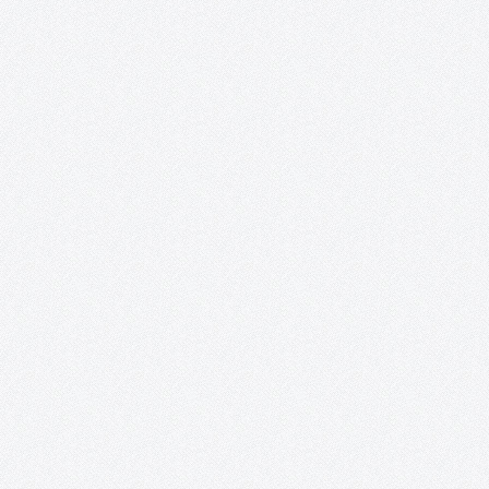
Bailes Irlandeses (y otras danzas).
Sesiones de bailes irlandeses y otras danzas en la sala Combo
Sound Club de Tomelloso. El primer y tercer domingo de cada 
se llevarán a cabo unas sesiones de bailes irlandeses, que tienen
como objetivo acercar a Tomelloso el…