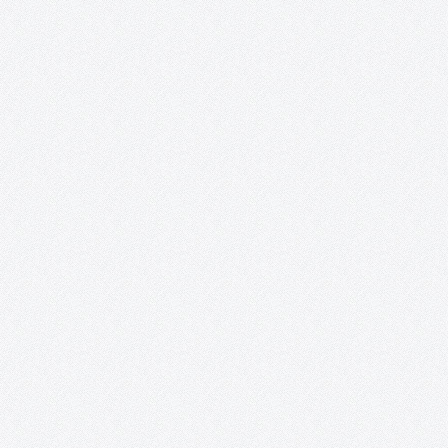
de color y sueños la Posada de los Portales. 2017 – Exposición 
mundo al alcance de nuestras manos». 2017 – «Fruta de
temporada», un corto hecho por personas con capacidades
especiales. 2015 – «On.…
Proyecto López Torres.
Ni aquel viejo proyecto soñado, ni el del 2016 o el del 2017 (de a
el título puesto, tras las noticias a comienzos de aquel año) y,
lamentablemente, menos en el 2018. Definitivamente, ninguno. E
proyecto López Torres, por el…
Tomelloso Cultural.
¡LIBRO BLANCO DE LA CULTURA PUBLICADO! ENCUESTAS: Result
de la encuesta sobre hábitos culturales en Tomelloso
Presentación: Este proyecto se acerca a su último evento, el cua
tendrá la forma de una conferencia sobre la Historia Cultural de
Tomelloso y…