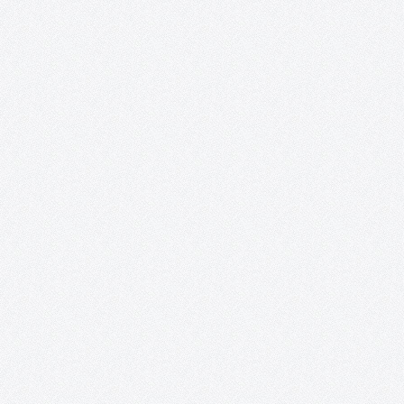
Análisis y propuestas en el ámbito rural: la cultura en Tomelloso
¡Ya puedes descargar en este enlace el Libro blanco de la cultura
Tomelloso! Este Libro blanco es el primer análisis sobre la cultu
en Tomelloso que nace con una…
Mujeres sin etiquetas. Convocatoria de
creación artística colaboradora y exposición
colectiva para la transformación social
«Mujeres sin etiquetas» es un proyecto que nace de la
colaboración entre AFAS, el colectivo artístico ON / ACCIÓN y
Acento Cultural. Desde el año 2016, el grupo del taller creativo d
mayores de 50 años de AFAS es invitado…
¡ON y AcciÓN! Talleres de artes plásticas,
teatro y vídeo para personas con capacidade
especiales.
Recortes de prensa. 2018 – Exposición: «Interpretaciones» inun