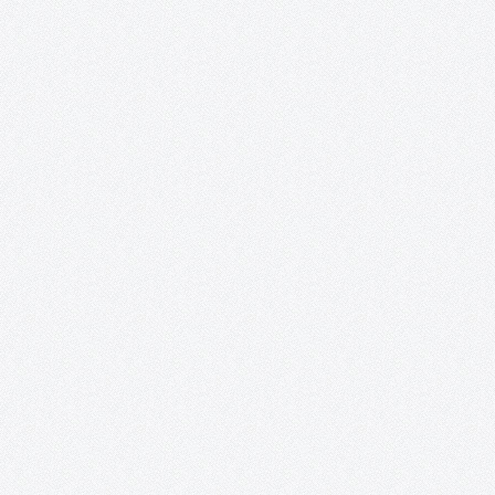
campo en el que se mueve; partiendo desde de…
Tomelloso Cultural: Posibilidades de la Poesí
TOMELLOSO CULTURAL POSIBILIDADES DE LA POESÍA 22 y 23 de
abril, 2016 Salones del Casino San Fernando Plaza de España
Tomelloso Acento Cultural a través de su proyecto Tomelloso
Cultural, EnTomelloso, Acción Rural y la colaboración del
Ayuntamiento de Tomelloso, presentan:…
Proyecto Cervantes.
Presentación Desde la Asociación Acento Cultural se ha reunido
un nutrido grupo de artistas nacionales e internacionales
residentes en España, que mezcla la potencia de la juventud con 
paciencia del experto, embarcándolos en un ambicioso proyect
Se trata…
Fiesta de DJ´s para el Club Los Delfines en