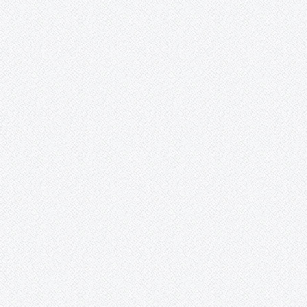
en.html?m=1
PatrimoniARTE.
Esta iniciativa promueve una puesta en valor del patrimonio
cultural a través de las redes sociales, mientras sirve de inspira
para los artistas e ilustradores, a la vez que les proporciona un
espacio para la publicación de sus creaciones a…
Curso de técnicas cerámicas de Gregorio Peñ
«El objeto cerámico en revolución. Técnicas y
procedimientos».
EL OBJETO CERÁMICO EN REVOLUCIÓN. TÉCNICAS Y
PROCEDIMIENTOS En este curso impartido por Gregorio Peño
(www.gregoriopeno.com) se tiene como principal objetivo la
enseñanza y la práctica de técnicas que, en un corto espacio de
tiempo, permitan al alumno acercarse a una amplia gama…