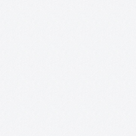
Nueva York, ego fui.
PRÓXIMA ACTUACIÓN: Inauguración: 23 de diciembre de 2016
20:30 h Lugar: Casa de Piedra Calle de la Piedad, 1 Quintanar de
Orden (To) Además, este proyecto se complace en anunciar que
obtenido el ¡TERCER PREMIO y MEJOR ACTRIZ para…
#TomellosoForSyria.
Un resumen del proyecto #TomellosoForSyria: sus fines, sus
colaboradores y sus acciones. Segundo ingreso a la ONG Rowi
Together #TomellosoForSyria ha entregado esta mañana por
transferencia bancaria, la segunda y última donación a la ONG
Rowing Together: 3.100€, a los…
Perro, demasiado humano.
Este proyecto documental dirigido por Clara López Cantos abo
la importancia del perro en nuestra sociedad a nivel humano;
investigando la situación de éste a nivel nacional, su posición y 