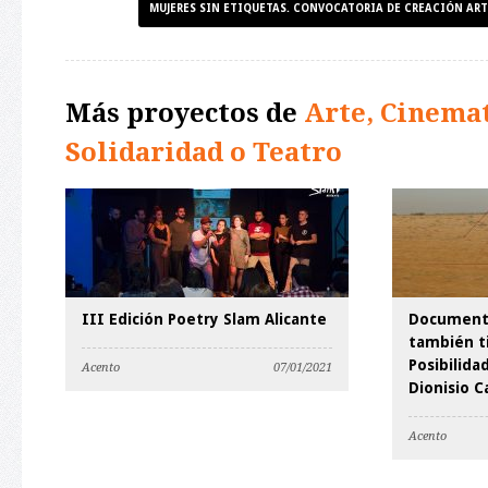
MUJERES SIN ETIQUETAS. CONVOCATORIA DE CREACIÓN AR
Más proyectos de
Arte, Cinemat
Solidaridad o Teatro
III Edición Poetry Slam Alicante
Documenta
también t
Posibilida
Acento
07/01/2021
Dionisio C
Acento