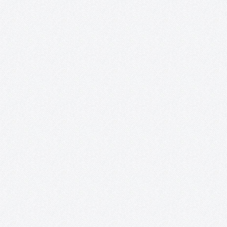
Combo Sound Club (Tomelloso).
Desde la Asociación Acento Cultural y debido a que cada vez
estamos en mayor contacto con los chicos y chicas del Club
Deportivo N.E. Los Delfines, hemos planteado una tarde llena de
animación y nuevas experiencias, esta vez en el…
Revista digital «Acento Cultural».
En el mes de noviembre del año 2014 se cumplió uno de los
sueños desde el nacimiento de la Asociación, nuestra Revista
Digital en formato Blog. EDITORIAL Las circunstancias determi
en muchas ocasiones nuestros comportamientos. La crisis que
está derrumbando…
Exposición «¿Y nosotros qué? ON».
Posada de los Portales (Tomelloso, Ciudad Real). 17 de junio – 
junio. Recortes de prensa: http://www.solo-arte-
actual.com/2014/06/y-nosotros-que-on-de-acento-cultural-