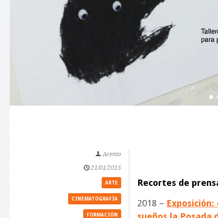
Acento
21/01/2015
Recortes de prens
ARTE
CINEMATOGRAFÍA
2018 –
Exposición:
sueños la Posada d
FORMACIÓN