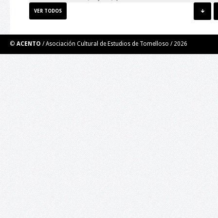
VER TODOS
Taller de Ilustración: guión y personaje.
©
ACENTO
/ Asociación Cultural de Estudios de Tomelloso /
2026
El Taller de Ilustración impartido por el ilustrador y
muralista Roberto Carretero Casero (Gobi) se trata de una
experiencia grupal creativa. Por medio de técnicas de creativida
de ilustración y aprovechando el error, se desarrollará un
personaje y un guión para el mismo para…
Taller de Videopoesía. Poesía en los nuevos
medios digitales.
LUGAR: BIBLIOTECA PÚBLICA DEL ESTADO EN CIUDAD REAL 18 d
enero de 2020, a las 10:00 h 15 plazas: Inscripciones del 2 hasta
16 de enero Introducción. El taller está diseñado para todas las
personas que estén interesadas en…
Libro blanco de la cultura en Tomelloso.