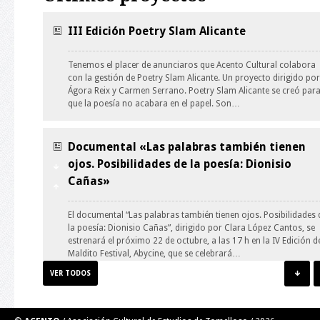
III Edición Poetry Slam Alicante
Tenemos el placer de anunciaros que Acento Cultural colabora
con la gestión de Poetry Slam Alicante. Un proyecto dirigido por
Ágora Reix y Carmen Serrano. Poetry Slam Alicante se creó par
que la poesía no acabara en el papel. Son…
Documental «Las palabras también tienen
ojos. Posibilidades de la poesía: Dionisio
Cañas»
El documental “Las palabras también tienen ojos. Posibilidades 
la poesía: Dionisio Cañas”, dirigido por Clara López Cantos, se
estrenará el próximo 22 de octubre, a las 17 h en la IV Edición d
Maldito Festival, Abycine, que se celebrará…
VER TODOS
Taller de Ilustración: guión y personaje.