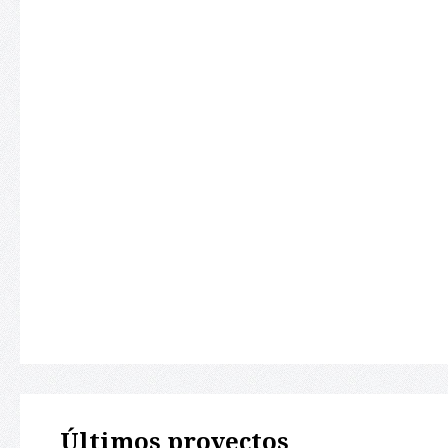
Últimos proyectos