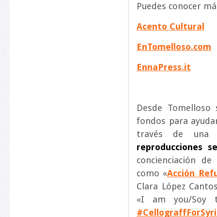
Puedes conocer más
Acento Cultural
EnTomelloso.com
EnnaPress.it
Desde Tomelloso su
fondos para ayudar
través de un
reproducciones se
concienciación de
como «
Acción Ref
Clara López Cantos
«I am you/Soy t
#CellograffForSyr