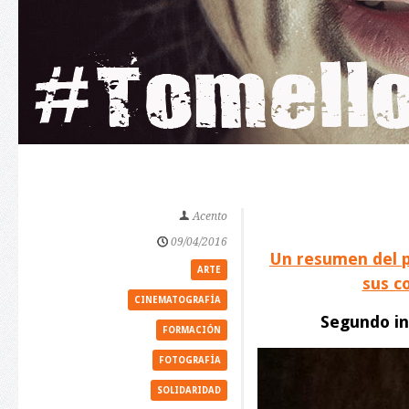
Acento
09/04/2016
Un resumen del p
ARTE
sus c
CINEMATOGRAFÍA
Segundo in
FORMACIÓN
FOTOGRAFÍA
SOLIDARIDAD