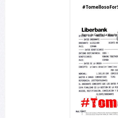
#TomellosoForS