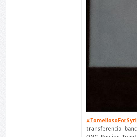
#
TomellosoForSyr
transferencia banc
ONG Rowing Togeth