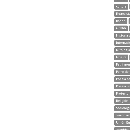
cultura
Entrevist
ficción
Graffiti
Historia 
Internaci
Mitología
Música
Patrimon
Perro d
Poesía c
Poesía vi
Protecto
Religión
Sociologí
Terroris
Unión Eu
zombies