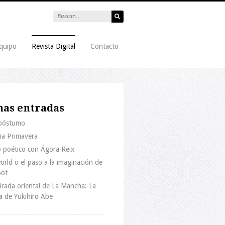
quipo
Revista Digital
Contacto
mas entradas
 póstumo
ria Primavera
 poético con Ágora Reix
rld o el paso a la imaginación de
bot
rada oriental de La Mancha: La
a de Yukihiro Abe