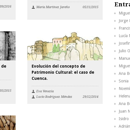
Entr
/09/2016
María Martínez Jareño
05/11/2015
Migue
Jorge
Franci
Lucía
Josefi
Julio 
Manue
Migue
o de
Evolución del concepto de
Patrimonio Cultural: el caso de
Ana B
Cuenca.
Sonia
Noemí
/05/2015
Eva Venezia
Helen
Lucio Rodríguez Méndez
29/12/2014
Ana B
Juan 
Isidr
Adrián