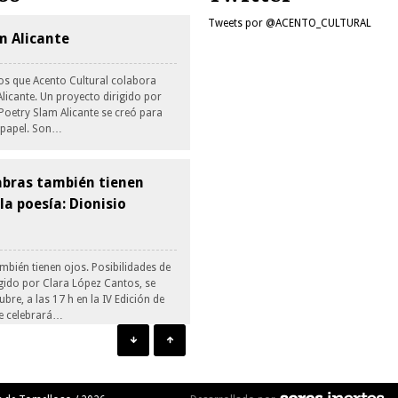
Tweets por @ACENTO_CULTURAL
am Alicante
os que Acento Cultural colabora
licante. Un proyecto dirigido por
Poetry Slam Alicante se creó para
l papel. Son…
bras también tienen
 la poesía: Dionisio
mbién tienen ojos. Posibilidades de
igido por Clara López Cantos, se
bre, a las 17 h en la IV Edición de
se celebrará…
 guión y personaje.