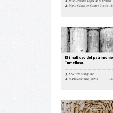
Julio Orellana López de la Franca
Manuel Díaz del Campo García
11
El (mal) uso del patrimoni
Tomelloso.
Kike Vela Marquina
María Martínez Jareño
16