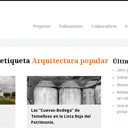
Proyectos
Publicaciones
Colaboradores
E
 etiqueta
Arquitectura popular
Últi
Libro
Solita
Museo
Westwo
un ro
Una mi
Las “Cuevas-Bodega” de
pintur
Tomelloso en la Lista Roja del
Patrimonio.