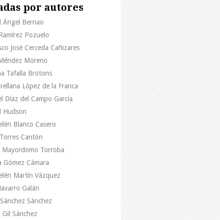
adas por autores
l Ángel Bernao
 Ramírez Pozuelo
sco José Cerceda Cañizares
 Méndez Moreno
na Tafalla Brotons
Orellana López de la Franca
l Díaz del Campo García
l Hudson
elén Blanco Casero
 Torres Cantón
 Mayordomo Torroba
a Gómez Cámara
elén Martín Vázquez
Navarro Galán
o Sánchez Sánchez
 Gil Sánchez