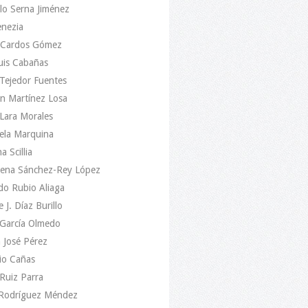
lo Serna Jiménez
enezia
 Cardos Gómez
uis Cabañas
Tejedor Fuentes
n Martínez Losa
Lara Morales
ela Marquina
a Scillia
ena Sánchez-Rey López
do Rubio Aliaga
e J. Díaz Burillo
 García Olmedo
 José Pérez
io Cañas
Ruiz Parra
 Rodríguez Méndez