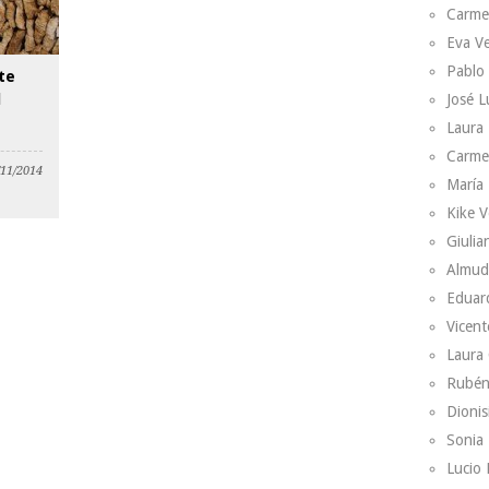
Carme
Eva V
Pablo
te
l
José L
Laura 
Carme
/11/2014
María 
Kike V
Giulian
Almud
Eduar
Vicent
Laura
Rubén
Dionis
Sonia 
Lucio