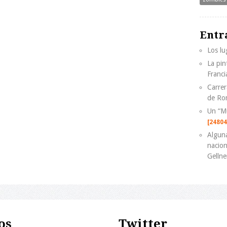
Entr
Los lu
La pin
Franci
Carrer
de Ro
Un “M
[24804
Alguna
nacion
Gellne
os
Twitter