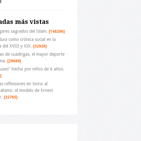
adas más vistas
gares sagrados del Islam.
[148206]
tura como crónica social en la
a del XVIII y XIX.
[32928]
as de cuadrigas, el mayor deporte
ma.
[29089]
useo” hecho por niños de 6 años.
]
s reflexiones en torno al
alismo: el modelo de Ernest
r.
[22765]