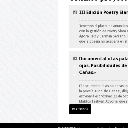
III Edición Poetry Sl
Tenemos el placer de anunciar
con la gestión de Poetry Slam A
Ágora Reix y Carmen Serrano. 
que la poesía no acabara en e
Documental «Las pala
ojos. Posibilidades de
Cañas»
El documental “Las palabras ta
la poesía: Dionisio Cañas”, dir
estrenará el próximo 22 de octu
Maldito Festival, Abycine, que 
VER TODOS
Taller de Ilustración: