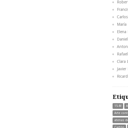
Rober
Franci
Carlos
María 
Elena 
Danie
Anton
Rafae
Clara
Javier
Ricar
Etiq
15-M
A
Arte con
atenas d
Cartón