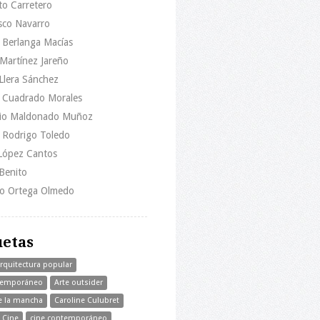
to Carretero
sco Navarro
 Berlanga Macías
Martínez Jareño
Llera Sánchez
l Cuadrado Morales
io Maldonado Muñoz
l Rodrigo Toledo
 López Cantos
 Benito
do Ortega Olmedo
uetas
rquitectura popular
temporáneo
Arte outsider
e la mancha
Caroline Culubret
Cine
cine contemporáneo