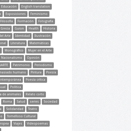
Educación
English translation
a
Exposiciones
Feminismo
Filosofía
Formación
Fotografía
Grecia
Guion
Health
Historia
del Arte
Identidad
Ilustración
onal
Literatura
Matemáticas
Monográfico
Mujer en el Arte
Nacionalismo
Opinión
iARTE
Patrimonio
Periodismo
emasiado humano
Pintura
Poesía
ontemporánea
Poesía crítica
sual
Política
ra de animales
Relato corto
Roma
Salud
series
Sociedad
a
Solidaridad
Teatro
mo
Tomelloso Cultural
ropea
Viajes
Videopoemas