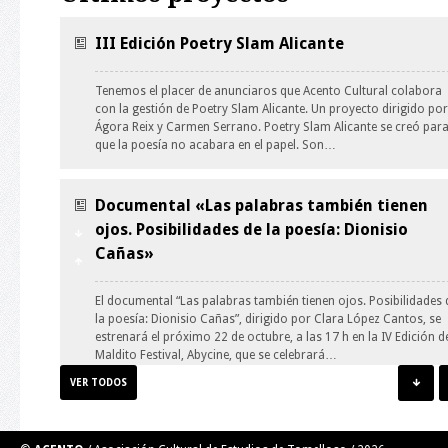
III Edición Poetry Slam Alicante
Tenemos el placer de anunciaros que Acento Cultural colabora
con la gestión de Poetry Slam Alicante. Un proyecto dirigido por
Ágora Reix y Carmen Serrano. Poetry Slam Alicante se creó par
que la poesía no acabara en el papel. Son…
Documental «Las palabras también tienen
ojos. Posibilidades de la poesía: Dionisio
Cañas»
El documental “Las palabras también tienen ojos. Posibilidades 
la poesía: Dionisio Cañas”, dirigido por Clara López Cantos, se
estrenará el próximo 22 de octubre, a las 17 h en la IV Edición d
Maldito Festival, Abycine, que se celebrará…
VER TODOS
Taller de Ilustración: guión y personaje.