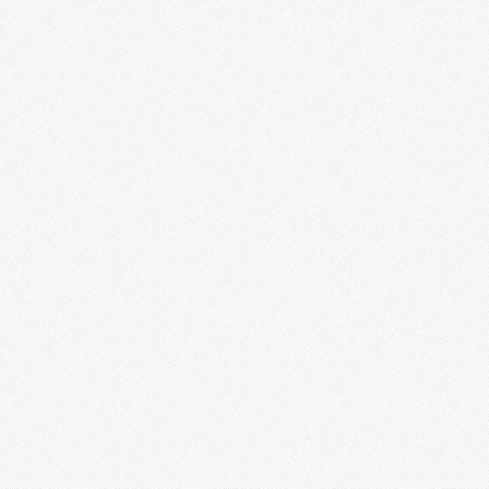
se llevarán a cabo unas sesiones de bailes irlandeses, que tienen
como objetivo acercar a Tomelloso el…