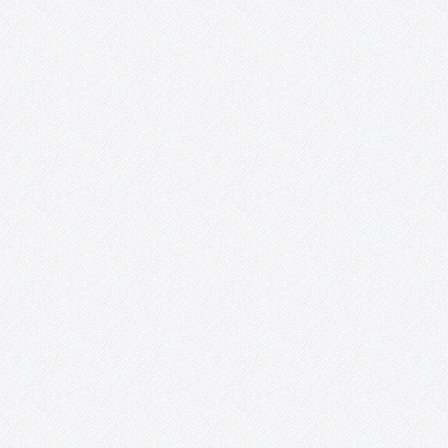
Mujeres sin etiquetas. Convocatoria de
creación artística colaboradora y exposición
colectiva para la transformación social
«Mujeres sin etiquetas» es un proyecto que nace de la
colaboración entre AFAS, el colectivo artístico ON / ACCIÓN y
Acento Cultural. Desde el año 2016, el grupo del taller creativo d
mayores de 50 años de AFAS es invitado…
¡ON y AcciÓN! Talleres de artes plásticas,
teatro y vídeo para personas con capacidade
especiales.
Recortes de prensa. 2018 – Exposición: «Interpretaciones» inun
de color y sueños la Posada de los Portales. 2017 – Exposición 
mundo al alcance de nuestras manos». 2017 – «Fruta de
temporada», un corto hecho por personas con capacidades
especiales. 2015 – «On.…