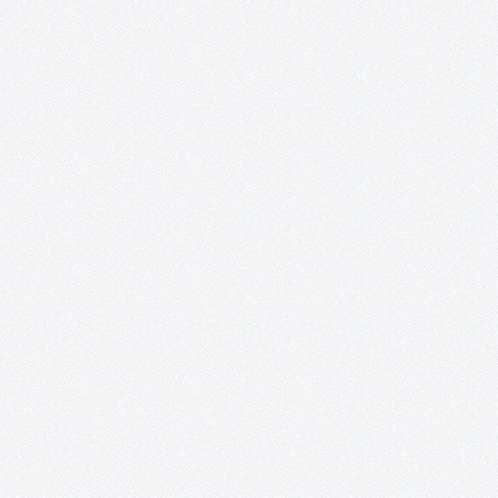
Deportivo N.E. Los Delfines, hemos planteado una tarde llena de
animación y nuevas experiencias, esta vez en el…
Revista digital «Acento Cultural».
En el mes de noviembre del año 2014 se cumplió uno de los
sueños desde el nacimiento de la Asociación, nuestra Revista
Digital en formato Blog. EDITORIAL Las circunstancias determi
en muchas ocasiones nuestros comportamientos. La crisis que
está derrumbando…
Exposición «¿Y nosotros qué? ON».
Posada de los Portales (Tomelloso, Ciudad Real). 17 de junio – 
junio. Recortes de prensa: http://www.solo-arte-
actual.com/2014/06/y-nosotros-que-on-de-acento-cultural-
en.html?m=1
PatrimoniARTE.