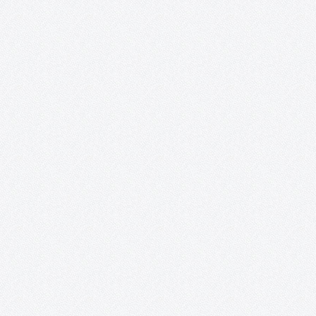
Orden (To) Además, este proyecto se complace en anunciar que
obtenido el ¡TERCER PREMIO y MEJOR ACTRIZ para…
#TomellosoForSyria.
Un resumen del proyecto #TomellosoForSyria: sus fines, sus
colaboradores y sus acciones. Segundo ingreso a la ONG Rowi
Together #TomellosoForSyria ha entregado esta mañana por
transferencia bancaria, la segunda y última donación a la ONG
Rowing Together: 3.100€, a los…
Perro, demasiado humano.
Este proyecto documental dirigido por Clara López Cantos abo
la importancia del perro en nuestra sociedad a nivel humano;
investigando la situación de éste a nivel nacional, su posición y 
campo en el que se mueve; partiendo desde de…
Tomelloso Cultural: Posibilidades de la Poesí