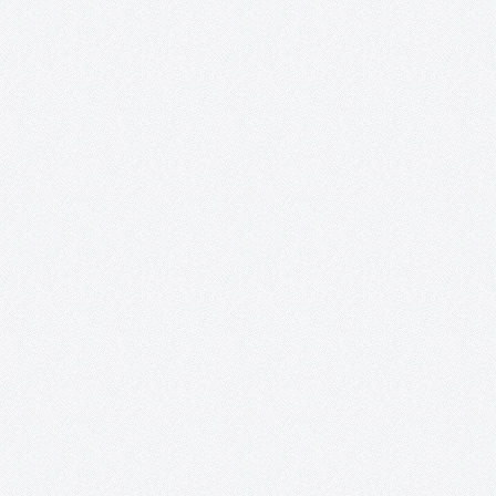
Proyecto López Torres.
Ni aquel viejo proyecto soñado, ni el del 2016 o el del 2017 (de a
el título puesto, tras las noticias a comienzos de aquel año) y,
lamentablemente, menos en el 2018. Definitivamente, ninguno. E
proyecto López Torres, por el…
Tomelloso Cultural.
¡LIBRO BLANCO DE LA CULTURA PUBLICADO! ENCUESTAS: Result
de la encuesta sobre hábitos culturales en Tomelloso
Presentación: Este proyecto se acerca a su último evento, el cua
tendrá la forma de una conferencia sobre la Historia Cultural de
Tomelloso y…
Nueva York, ego fui.
PRÓXIMA ACTUACIÓN: Inauguración: 23 de diciembre de 2016
20:30 h Lugar: Casa de Piedra Calle de la Piedad, 1 Quintanar de