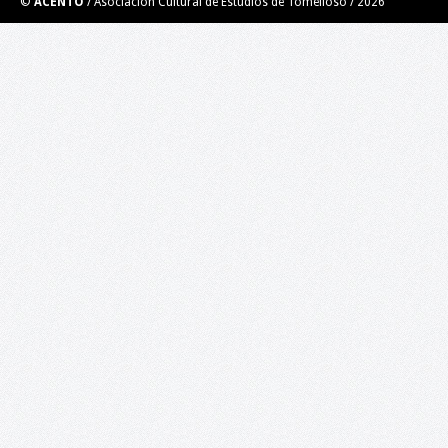
©
ACENTO
/ Asociación Cultural de Estudios de Tomelloso /
2026
El Taller de Ilustración impartido por el ilustrador y
muralista Roberto Carretero Casero (Gobi) se trata de una
experiencia grupal creativa. Por medio de técnicas de creativida
de ilustración y aprovechando el error, se desarrollará un
personaje y un guión para el mismo para…
Taller de Videopoesía. Poesía en los nuevos
medios digitales.
LUGAR: BIBLIOTECA PÚBLICA DEL ESTADO EN CIUDAD REAL 18 d
enero de 2020, a las 10:00 h 15 plazas: Inscripciones del 2 hasta
16 de enero Introducción. El taller está diseñado para todas las
personas que estén interesadas en…
Libro blanco de la cultura en Tomelloso.
Análisis y propuestas en el ámbito rural: la cultura en Tomelloso
¡Ya puedes descargar en este enlace el Libro blanco de la cultura
Tomelloso! Este Libro blanco es el primer análisis sobre la cultu
en Tomelloso que nace con una…