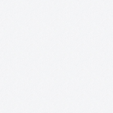
TOMELLOSO CULTURAL POSIBILIDADES DE LA POESÍA 22 y 23 de
abril, 2016 Salones del Casino San Fernando Plaza de España
Tomelloso Acento Cultural a través de su proyecto Tomelloso
Cultural, EnTomelloso, Acción Rural y la colaboración del
Ayuntamiento de Tomelloso, presentan:…
Proyecto Cervantes.
Presentación Desde la Asociación Acento Cultural se ha reunido
un nutrido grupo de artistas nacionales e internacionales
residentes en España, que mezcla la potencia de la juventud con 
paciencia del experto, embarcándolos en un ambicioso proyect
Se trata…
Fiesta de DJ´s para el Club Los Delfines en
Combo Sound Club (Tomelloso).
Desde la Asociación Acento Cultural y debido a que cada vez
estamos en mayor contacto con los chicos y chicas del Club