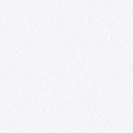
Esta iniciativa promueve una puesta en valor del patrimonio
cultural a través de las redes sociales, mientras sirve de inspira
para los artistas e ilustradores, a la vez que les proporciona un
espacio para la publicación de sus creaciones a…
Curso de técnicas cerámicas de Gregorio Peñ
«El objeto cerámico en revolución. Técnicas y
procedimientos».
EL OBJETO CERÁMICO EN REVOLUCIÓN. TÉCNICAS Y
PROCEDIMIENTOS En este curso impartido por Gregorio Peño
(www.gregoriopeno.com) se tiene como principal objetivo la
enseñanza y la práctica de técnicas que, en un corto espacio de
tiempo, permitan al alumno acercarse a una amplia gama…
Bailes Irlandeses (y otras danzas).
Sesiones de bailes irlandeses y otras danzas en la sala Combo
Sound Club de Tomelloso. El primer y tercer domingo de cada 