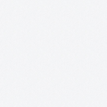
procedimientos».
EL OBJETO CERÁMICO EN REVOLUCIÓN. TÉCNICAS Y
PROCEDIMIENTOS En este curso impartido por Gregorio Peño
(www.gregoriopeno.com) se tiene como principal objetivo la
enseñanza y la práctica de técnicas que, en un corto espacio de
tiempo, permitan al alumno acercarse a una amplia gama…
Bailes Irlandeses (y otras danzas).
Sesiones de bailes irlandeses y otras danzas en la sala Combo
Sound Club de Tomelloso. El primer y tercer domingo de cada 
se llevarán a cabo unas sesiones de bailes irlandeses, que tienen
como objetivo acercar a Tomelloso el…