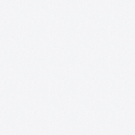
transferencia bancaria, la segunda y última donación a la ONG
Rowing Together: 3.100€, a los…
Perro, demasiado humano.
Este proyecto documental dirigido por Clara López Cantos abo
la importancia del perro en nuestra sociedad a nivel humano;
investigando la situación de éste a nivel nacional, su posición y 
campo en el que se mueve; partiendo desde de…
Tomelloso Cultural: Posibilidades de la Poesí
TOMELLOSO CULTURAL POSIBILIDADES DE LA POESÍA 22 y 23 de
abril, 2016 Salones del Casino San Fernando Plaza de España
Tomelloso Acento Cultural a través de su proyecto Tomelloso
Cultural, EnTomelloso, Acción Rural y la colaboración del
Ayuntamiento de Tomelloso, presentan:…
Proyecto Cervantes.