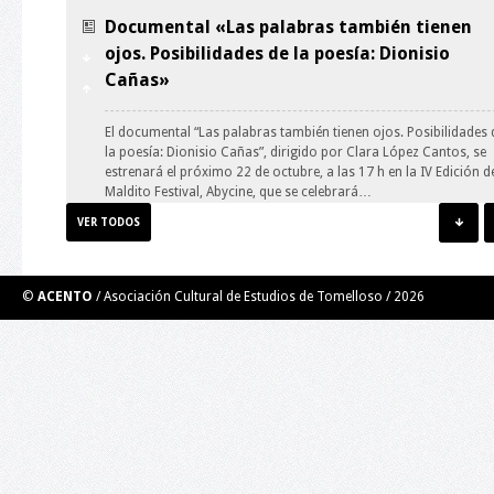
Documental «Las palabras también tienen
ojos. Posibilidades de la poesía: Dionisio
Cañas»
El documental “Las palabras también tienen ojos. Posibilidades 
la poesía: Dionisio Cañas”, dirigido por Clara López Cantos, se
estrenará el próximo 22 de octubre, a las 17 h en la IV Edición d
Maldito Festival, Abycine, que se celebrará…
VER TODOS
Taller de Ilustración: guión y personaje.
©
ACENTO
/ Asociación Cultural de Estudios de Tomelloso /
2026
El Taller de Ilustración impartido por el ilustrador y
muralista Roberto Carretero Casero (Gobi) se trata de una
experiencia grupal creativa. Por medio de técnicas de creativida
de ilustración y aprovechando el error, se desarrollará un
personaje y un guión para el mismo para…
Taller de Videopoesía. Poesía en los nuevos
medios digitales.