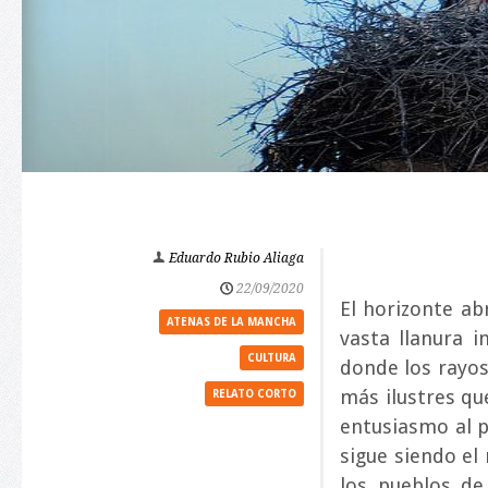
Eduardo Rubio Aliaga
22/09/2020
El horizonte ab
ATENAS DE LA MANCHA
vasta llanura i
CULTURA
donde los rayos 
más ilustres qu
RELATO CORTO
entusiasmo al p
sigue siendo el
los pueblos de