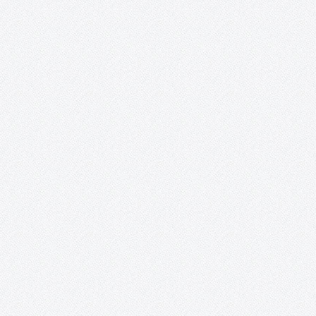
mayores de 50 años de AFAS es invitado…
¡ON y AcciÓN! Talleres de artes plásticas,
teatro y vídeo para personas con capacidade
especiales.
Recortes de prensa. 2018 – Exposición: «Interpretaciones» inun
de color y sueños la Posada de los Portales. 2017 – Exposición 
mundo al alcance de nuestras manos». 2017 – «Fruta de
temporada», un corto hecho por personas con capacidades
especiales. 2015 – «On.…
Proyecto López Torres.
Ni aquel viejo proyecto soñado, ni el del 2016 o el del 2017 (de a
el título puesto, tras las noticias a comienzos de aquel año) y,
lamentablemente, menos en el 2018. Definitivamente, ninguno. E
proyecto López Torres, por el…