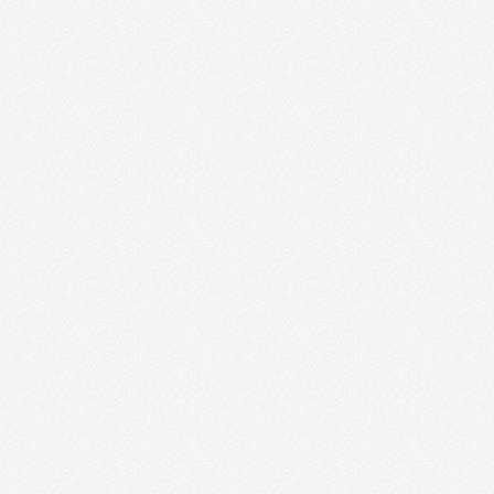
Tomelloso Cultural.
¡LIBRO BLANCO DE LA CULTURA PUBLICADO! ENCUESTAS: Result
de la encuesta sobre hábitos culturales en Tomelloso
Presentación: Este proyecto se acerca a su último evento, el cua
tendrá la forma de una conferencia sobre la Historia Cultural de
Tomelloso y…
Nueva York, ego fui.
PRÓXIMA ACTUACIÓN: Inauguración: 23 de diciembre de 2016
20:30 h Lugar: Casa de Piedra Calle de la Piedad, 1 Quintanar de
Orden (To) Además, este proyecto se complace en anunciar que
obtenido el ¡TERCER PREMIO y MEJOR ACTRIZ para…
#TomellosoForSyria.
Un resumen del proyecto #TomellosoForSyria: sus fines, sus
colaboradores y sus acciones. Segundo ingreso a la ONG Rowi
Together #TomellosoForSyria ha entregado esta mañana por