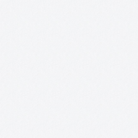
en muchas ocasiones nuestros comportamientos. La crisis que
está derrumbando…
Exposición «¿Y nosotros qué? ON».
Posada de los Portales (Tomelloso, Ciudad Real). 17 de junio – 
junio. Recortes de prensa: http://www.solo-arte-
actual.com/2014/06/y-nosotros-que-on-de-acento-cultural-
en.html?m=1
PatrimoniARTE.
Esta iniciativa promueve una puesta en valor del patrimonio
cultural a través de las redes sociales, mientras sirve de inspira
para los artistas e ilustradores, a la vez que les proporciona un
espacio para la publicación de sus creaciones a…
Curso de técnicas cerámicas de Gregorio Peñ
«El objeto cerámico en revolución. Técnicas y