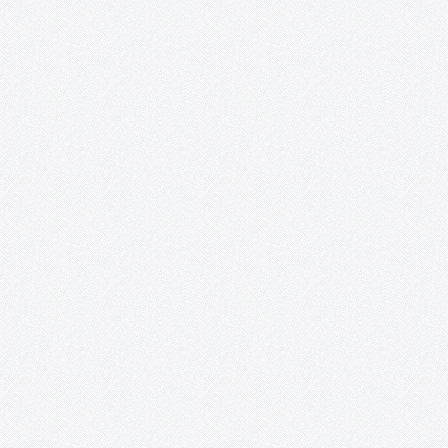
LUGAR: BIBLIOTECA PÚBLICA DEL ESTADO EN CIUDAD REAL 18 d
enero de 2020, a las 10:00 h 15 plazas: Inscripciones del 2 hasta
16 de enero Introducción. El taller está diseñado para todas las
personas que estén interesadas en…
Libro blanco de la cultura en Tomelloso.
Análisis y propuestas en el ámbito rural: la cultura en Tomelloso
¡Ya puedes descargar en este enlace el Libro blanco de la cultura
Tomelloso! Este Libro blanco es el primer análisis sobre la cultu
en Tomelloso que nace con una…
Mujeres sin etiquetas. Convocatoria de
creación artística colaboradora y exposición
colectiva para la transformación social
«Mujeres sin etiquetas» es un proyecto que nace de la
colaboración entre AFAS, el colectivo artístico ON / ACCIÓN y
Acento Cultural. Desde el año 2016, el grupo del taller creativo d