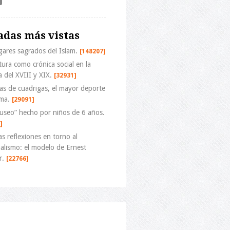
adas más vistas
gares sagrados del Islam.
[148207]
tura como crónica social en la
a del XVIII y XIX.
[32931]
as de cuadrigas, el mayor deporte
ma.
[29091]
useo” hecho por niños de 6 años.
]
s reflexiones en torno al
alismo: el modelo de Ernest
r.
[22766]