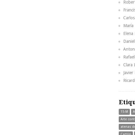
Rober
Franci
Carlos
María 
Elena 
Danie
Anton
Rafae
Clara
Javier
Ricar
Etiq
15-M
A
Arte con
atenas d
Cartón