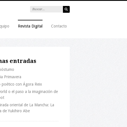
quipo
Revista Digital
Contacto
mas entradas
 póstumo
ria Primavera
 poético con Ágora Reix
rld o el paso a la imaginación de
bot
rada oriental de La Mancha: La
a de Yukihiro Abe