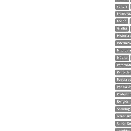
cultura
Entrevist
ficción
Graffiti
Historia 
Internaci
Mitología
Música
Patrimon
Perro d
Poesía c
Poesía vi
Protecto
Religión
Sociologí
Terroris
Unión Eu
zombies