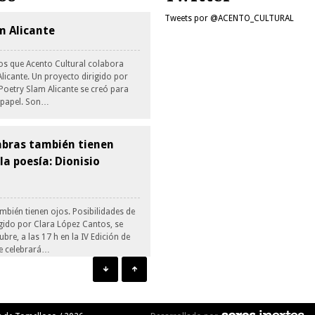
Tweets por @ACENTO_CULTURAL
am Alicante
os que Acento Cultural colabora
licante. Un proyecto dirigido por
Poetry Slam Alicante se creó para
l papel. Son…
bras también tienen
 la poesía: Dionisio
mbién tienen ojos. Posibilidades de
igido por Clara López Cantos, se
bre, a las 17 h en la IV Edición de
se celebrará…
 guión y personaje.