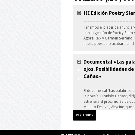
III Edición Poetry Sl
Tenemos el placer de anunciar
con la gestión de Poetry Slam A
Ágora Reix y Carmen Serrano. 
que la poesía no acabara en e
Documental «Las pala
ojos. Posibilidades de
Cañas»
El documental “Las palabras ta
la poesía: Dionisio Cañas”, dir
estrenará el próximo 22 de octu
Maldito Festival, Abycine, que 
VER TODOS
Taller de Ilustración: