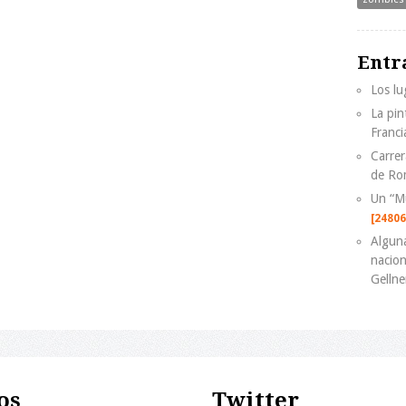
Entr
Los lu
La pin
Franci
Carrer
de Ro
Un “M
[24806
Alguna
nacion
Gellne
os
Twitter