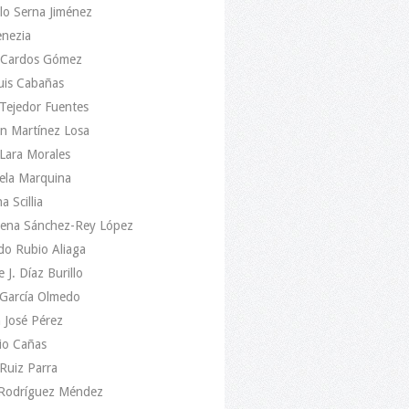
lo Serna Jiménez
enezia
 Cardos Gómez
uis Cabañas
Tejedor Fuentes
n Martínez Losa
Lara Morales
ela Marquina
a Scillia
ena Sánchez-Rey López
do Rubio Aliaga
e J. Díaz Burillo
 García Olmedo
 José Pérez
io Cañas
Ruiz Parra
 Rodríguez Méndez