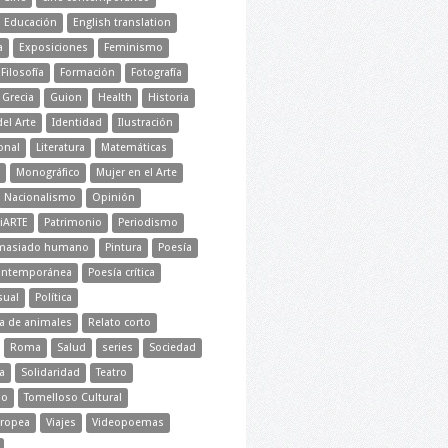
Educación
English translation
a
Exposiciones
Feminismo
Filosofía
Formación
Fotografía
Grecia
Guion
Health
Historia
del Arte
Identidad
Ilustración
onal
Literatura
Matemáticas
Monográfico
Mujer en el Arte
Nacionalismo
Opinión
iARTE
Patrimonio
Periodismo
emasiado humano
Pintura
Poesía
ontemporánea
Poesía crítica
sual
Política
ra de animales
Relato corto
Roma
Salud
series
Sociedad
a
Solidaridad
Teatro
mo
Tomelloso Cultural
ropea
Viajes
Videopoemas