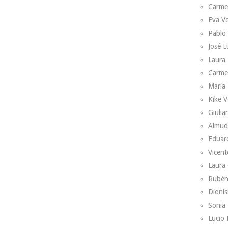
Carme
Eva V
Pablo
José L
Laura 
Carme
María 
Kike V
Giulian
Almud
Eduar
Vicent
Laura
Rubén
Dionis
Sonia 
Lucio