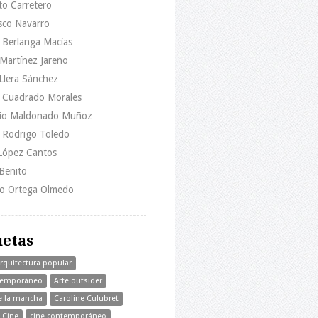
to Carretero
sco Navarro
 Berlanga Macías
Martínez Jareño
Llera Sánchez
l Cuadrado Morales
io Maldonado Muñoz
l Rodrigo Toledo
 López Cantos
 Benito
do Ortega Olmedo
uetas
rquitectura popular
temporáneo
Arte outsider
e la mancha
Caroline Culubret
Cine
cine contemporáneo