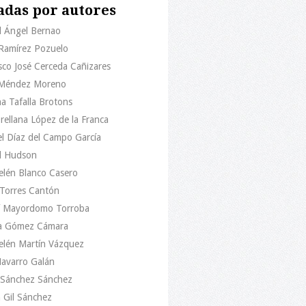
adas por autores
l Ángel Bernao
 Ramírez Pozuelo
sco José Cerceda Cañizares
 Méndez Moreno
na Tafalla Brotons
Orellana López de la Franca
l Díaz del Campo García
l Hudson
elén Blanco Casero
 Torres Cantón
 Mayordomo Torroba
a Gómez Cámara
elén Martín Vázquez
Navarro Galán
o Sánchez Sánchez
 Gil Sánchez