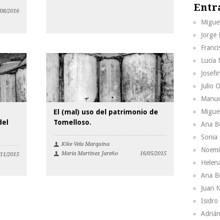
Entr
/08/2016
Migue
Jorge
Franci
Lucía
Josefi
Julio 
Manue
Migue
El (mal) uso del patrimonio de
del
Tomelloso.
Ana B
Sonia
Kike Vela Marquina
Noemí
María Martínez Jareño
16/05/2015
/11/2015
Helen
Ana B
Juan 
Isidr
Adrián