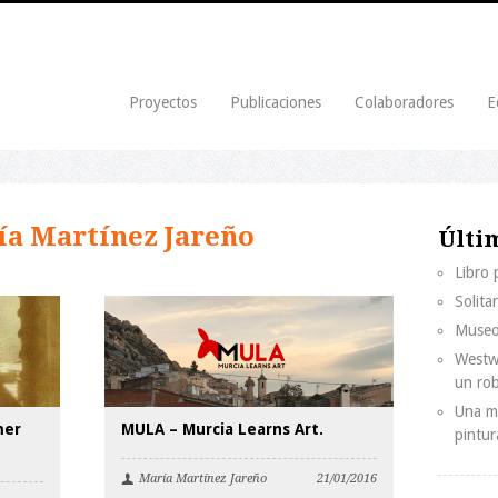
Proyectos
Publicaciones
Colaboradores
E
a Martínez Jareño
Últi
Libro
Solita
Museo
Westwo
un ro
Una mi
mer
MULA – Murcia Learns Art.
pintur
María Martínez Jareño
21/01/2016