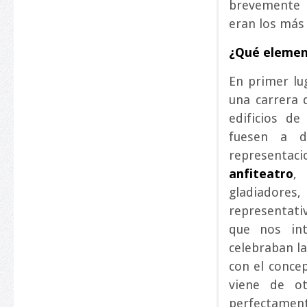
brevemente 
eran los más
¿Qué elemen
En primer lu
una carrera 
edificios de
fuesen a 
representaci
anfiteatro
,
gladiadores,
representativ
que nos in
celebraban l
con el conce
viene de o
perfectamen