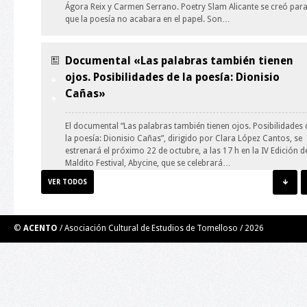
Ágora Reix y Carmen Serrano. Poetry Slam Alicante se creó par
que la poesía no acabara en el papel. Son…
Documental «Las palabras también tienen
ojos. Posibilidades de la poesía: Dionisio
Cañas»
El documental “Las palabras también tienen ojos. Posibilidades 
la poesía: Dionisio Cañas”, dirigido por Clara López Cantos, se
estrenará el próximo 22 de octubre, a las 17 h en la IV Edición d
Maldito Festival, Abycine, que se celebrará…
VER TODOS
Taller de Ilustración: guión y personaje.
©
ACENTO
/ Asociación Cultural de Estudios de Tomelloso /
2026
El Taller de Ilustración impartido por el ilustrador y
muralista Roberto Carretero Casero (Gobi) se trata de una
experiencia grupal creativa. Por medio de técnicas de creativida
de ilustración y aprovechando el error, se desarrollará un
personaje y un guión para el mismo para…