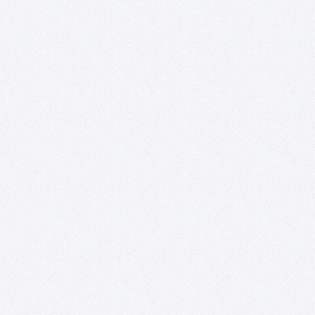
Un resumen del proyecto #TomellosoForSyria: sus fines, sus
colaboradores y sus acciones. Segundo ingreso a la ONG Rowi
Together #TomellosoForSyria ha entregado esta mañana por
transferencia bancaria, la segunda y última donación a la ONG
Rowing Together: 3.100€, a los…
Perro, demasiado humano.
Este proyecto documental dirigido por Clara López Cantos abo
la importancia del perro en nuestra sociedad a nivel humano;
investigando la situación de éste a nivel nacional, su posición y 
campo en el que se mueve; partiendo desde de…
Tomelloso Cultural: Posibilidades de la Poesí
TOMELLOSO CULTURAL POSIBILIDADES DE LA POESÍA 22 y 23 de
abril, 2016 Salones del Casino San Fernando Plaza de España
Tomelloso Acento Cultural a través de su proyecto Tomelloso
Cultural, EnTomelloso, Acción Rural y la colaboración del
Ayuntamiento de Tomelloso, presentan:…