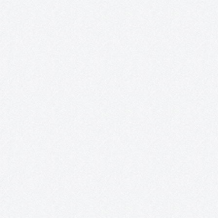
«Mujeres sin etiquetas» es un proyecto que nace de la
colaboración entre AFAS, el colectivo artístico ON / ACCIÓN y
Acento Cultural. Desde el año 2016, el grupo del taller creativo d
mayores de 50 años de AFAS es invitado…
¡ON y AcciÓN! Talleres de artes plásticas,
teatro y vídeo para personas con capacidade
especiales.
Recortes de prensa. 2018 – Exposición: «Interpretaciones» inun
de color y sueños la Posada de los Portales. 2017 – Exposición 
mundo al alcance de nuestras manos». 2017 – «Fruta de
temporada», un corto hecho por personas con capacidades
especiales. 2015 – «On.…
Proyecto López Torres.
Ni aquel viejo proyecto soñado, ni el del 2016 o el del 2017 (de a
el título puesto, tras las noticias a comienzos de aquel año) y,