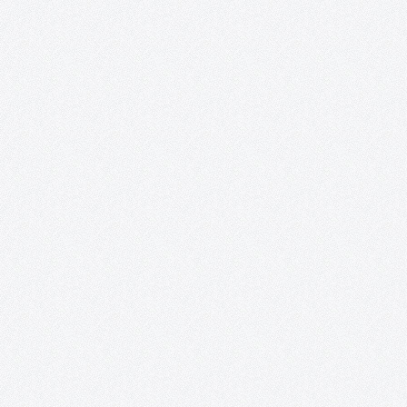
Curso de técnicas cerámicas de Gregorio Peñ
«El objeto cerámico en revolución. Técnicas y
procedimientos».
EL OBJETO CERÁMICO EN REVOLUCIÓN. TÉCNICAS Y
PROCEDIMIENTOS En este curso impartido por Gregorio Peño
(www.gregoriopeno.com) se tiene como principal objetivo la
enseñanza y la práctica de técnicas que, en un corto espacio de
tiempo, permitan al alumno acercarse a una amplia gama…
Bailes Irlandeses (y otras danzas).
Sesiones de bailes irlandeses y otras danzas en la sala Combo
Sound Club de Tomelloso. El primer y tercer domingo de cada 
se llevarán a cabo unas sesiones de bailes irlandeses, que tienen
como objetivo acercar a Tomelloso el…