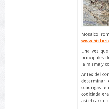
Mosaico rom
www.histori
Una vez que
principales d
la misma y co
Antes del com
determinar 
cuadrigas e
codiciada er
así el carro 