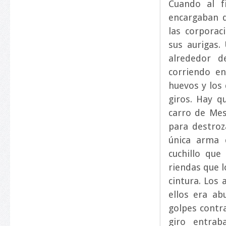
Cuando al f
encargaban d
las corporac
sus aurigas.
alrededor 
corriendo en
huevos y los 
giros. Hay q
carro de Mes
para destroza
única arma 
cuchillo que
riendas que l
cintura. Los 
ellos era ab
golpes contr
giro entrab