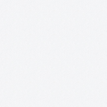
Proyecto Cervantes.
Presentación Desde la Asociación Acento Cultural se ha reunido
un nutrido grupo de artistas nacionales e internacionales
residentes en España, que mezcla la potencia de la juventud con 
paciencia del experto, embarcándolos en un ambicioso proyect
Se trata…
Fiesta de DJ´s para el Club Los Delfines en
Combo Sound Club (Tomelloso).
Desde la Asociación Acento Cultural y debido a que cada vez
estamos en mayor contacto con los chicos y chicas del Club
Deportivo N.E. Los Delfines, hemos planteado una tarde llena de
animación y nuevas experiencias, esta vez en el…
Revista digital «Acento Cultural».