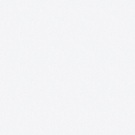
lamentablemente, menos en el 2018. Definitivamente, ninguno. E
proyecto López Torres, por el…
Tomelloso Cultural.
¡LIBRO BLANCO DE LA CULTURA PUBLICADO! ENCUESTAS: Result
de la encuesta sobre hábitos culturales en Tomelloso
Presentación: Este proyecto se acerca a su último evento, el cua
tendrá la forma de una conferencia sobre la Historia Cultural de
Tomelloso y…
Nueva York, ego fui.
PRÓXIMA ACTUACIÓN: Inauguración: 23 de diciembre de 2016
20:30 h Lugar: Casa de Piedra Calle de la Piedad, 1 Quintanar de
Orden (To) Además, este proyecto se complace en anunciar que
obtenido el ¡TERCER PREMIO y MEJOR ACTRIZ para…
#TomellosoForSyria.