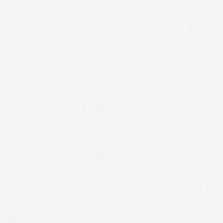
Taller de Videopoesía. Poesía en los nuevos
medios digitales.
LUGAR: BIBLIOTECA PÚBLICA DEL ESTADO EN CIUDAD REAL 18 d
enero de 2020, a las 10:00 h 15 plazas: Inscripciones del 2 hasta
16 de enero Introducción. El taller está diseñado para todas las
personas que estén interesadas en…
Libro blanco de la cultura en Tomelloso.
Análisis y propuestas en el ámbito rural: la cultura en Tomelloso
¡Ya puedes descargar en este enlace el Libro blanco de la cultura
Tomelloso! Este Libro blanco es el primer análisis sobre la cultu
en Tomelloso que nace con una…
Mujeres sin etiquetas. Convocatoria de
creación artística colaboradora y exposición
colectiva para la transformación social