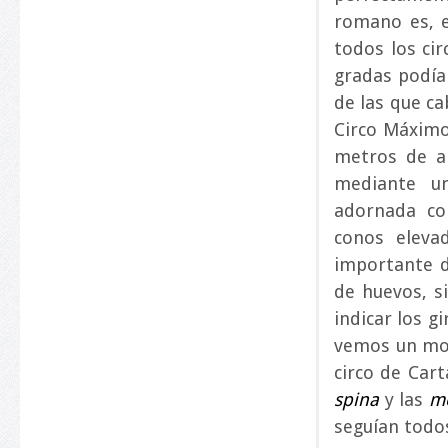
romano es, e
todos los ci
gradas podía
de las que ca
Circo Máximo
metros de a
mediante 
adornada co
conos elev
importante 
de huevos, s
indicar los g
vemos un mosa
circo de Car
spina
y las
m
seguían todo