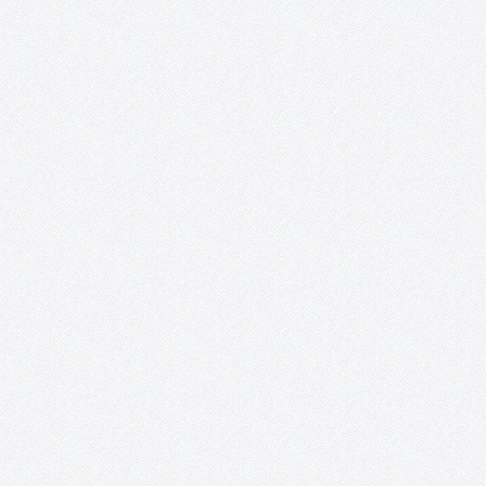
En el mes de noviembre del año 2014 se cumplió uno de los
sueños desde el nacimiento de la Asociación, nuestra Revista
Digital en formato Blog. EDITORIAL Las circunstancias determi
en muchas ocasiones nuestros comportamientos. La crisis que
está derrumbando…
Exposición «¿Y nosotros qué? ON».
Posada de los Portales (Tomelloso, Ciudad Real). 17 de junio – 
junio. Recortes de prensa: http://www.solo-arte-
actual.com/2014/06/y-nosotros-que-on-de-acento-cultural-
en.html?m=1
PatrimoniARTE.
Esta iniciativa promueve una puesta en valor del patrimonio
cultural a través de las redes sociales, mientras sirve de inspira
para los artistas e ilustradores, a la vez que les proporciona un
espacio para la publicación de sus creaciones a…