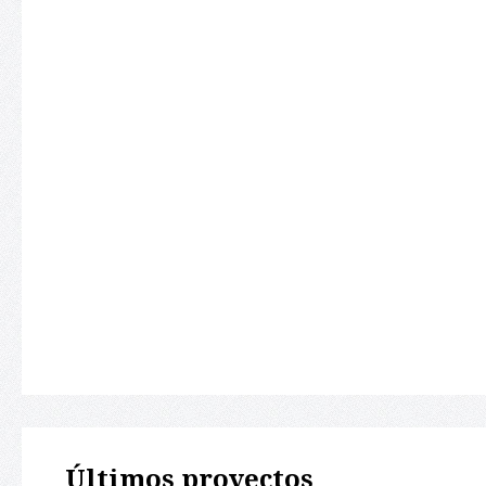
Últimos proyectos