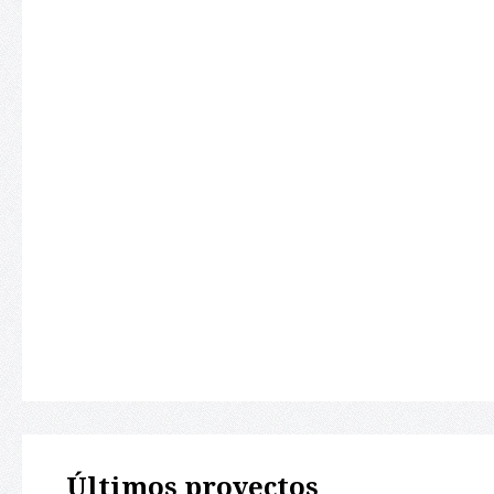
Últimos proyectos