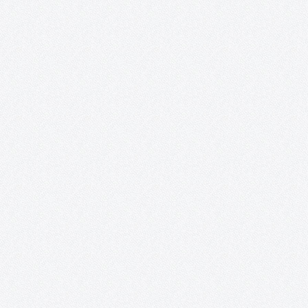
Proyecto López Torres.
Ni aquel viejo proyecto soñado, ni el del 2016 o el del 2017 (de a
el título puesto, tras las noticias a comienzos de aquel año) y,
lamentablemente, menos en el 2018. Definitivamente, ninguno. E
proyecto López Torres, por el…
Tomelloso Cultural.
¡LIBRO BLANCO DE LA CULTURA PUBLICADO! ENCUESTAS: Result
de la encuesta sobre hábitos culturales en Tomelloso
Presentación: Este proyecto se acerca a su último evento, el cua
tendrá la forma de una conferencia sobre la Historia Cultural de
Tomelloso y…
Nueva York, ego fui.
PRÓXIMA ACTUACIÓN: Inauguración: 23 de diciembre de 2016
20:30 h Lugar: Casa de Piedra Calle de la Piedad, 1 Quintanar de