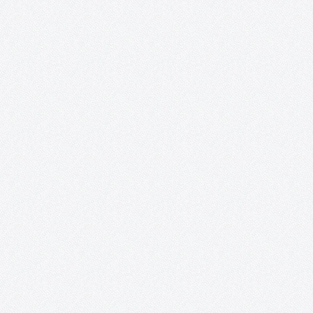
Orden (To) Además, este proyecto se complace en anunciar que
obtenido el ¡TERCER PREMIO y MEJOR ACTRIZ para…
#TomellosoForSyria.
Un resumen del proyecto #TomellosoForSyria: sus fines, sus
colaboradores y sus acciones. Segundo ingreso a la ONG Rowi
Together #TomellosoForSyria ha entregado esta mañana por
transferencia bancaria, la segunda y última donación a la ONG
Rowing Together: 3.100€, a los…
Perro, demasiado humano.
Este proyecto documental dirigido por Clara López Cantos abo
la importancia del perro en nuestra sociedad a nivel humano;
investigando la situación de éste a nivel nacional, su posición y 
campo en el que se mueve; partiendo desde de…
Tomelloso Cultural: Posibilidades de la Poesí