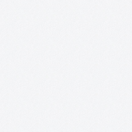
Mujeres sin etiquetas. Convocatoria de
creación artística colaboradora y exposición
colectiva para la transformación social
«Mujeres sin etiquetas» es un proyecto que nace de la
colaboración entre AFAS, el colectivo artístico ON / ACCIÓN y
Acento Cultural. Desde el año 2016, el grupo del taller creativo d
mayores de 50 años de AFAS es invitado…
¡ON y AcciÓN! Talleres de artes plásticas,
teatro y vídeo para personas con capacidade
especiales.
Recortes de prensa. 2018 – Exposición: «Interpretaciones» inun
de color y sueños la Posada de los Portales. 2017 – Exposición 
mundo al alcance de nuestras manos». 2017 – «Fruta de
temporada», un corto hecho por personas con capacidades
especiales. 2015 – «On.…