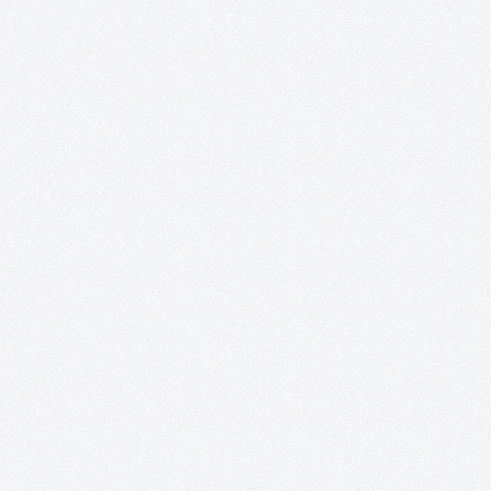
Esta iniciativa promueve una puesta en valor del patrimonio
cultural a través de las redes sociales, mientras sirve de inspira
para los artistas e ilustradores, a la vez que les proporciona un
espacio para la publicación de sus creaciones a…
Curso de técnicas cerámicas de Gregorio Peñ
«El objeto cerámico en revolución. Técnicas y
procedimientos».
EL OBJETO CERÁMICO EN REVOLUCIÓN. TÉCNICAS Y
PROCEDIMIENTOS En este curso impartido por Gregorio Peño
(www.gregoriopeno.com) se tiene como principal objetivo la
enseñanza y la práctica de técnicas que, en un corto espacio de
tiempo, permitan al alumno acercarse a una amplia gama…
Bailes Irlandeses (y otras danzas).
Sesiones de bailes irlandeses y otras danzas en la sala Combo
Sound Club de Tomelloso. El primer y tercer domingo de cada 