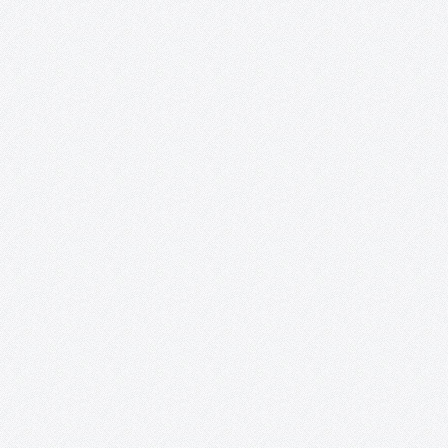
se llevarán a cabo unas sesiones de bailes irlandeses, que tienen
como objetivo acercar a Tomelloso el…