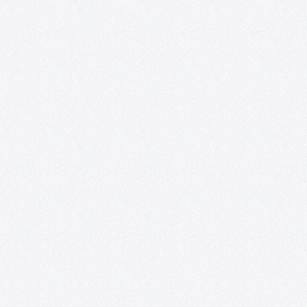
TOMELLOSO CULTURAL POSIBILIDADES DE LA POESÍA 22 y 23 de
abril, 2016 Salones del Casino San Fernando Plaza de España
Tomelloso Acento Cultural a través de su proyecto Tomelloso
Cultural, EnTomelloso, Acción Rural y la colaboración del
Ayuntamiento de Tomelloso, presentan:…
Proyecto Cervantes.
Presentación Desde la Asociación Acento Cultural se ha reunido
un nutrido grupo de artistas nacionales e internacionales
residentes en España, que mezcla la potencia de la juventud con 
paciencia del experto, embarcándolos en un ambicioso proyect
Se trata…
Fiesta de DJ´s para el Club Los Delfines en
Combo Sound Club (Tomelloso).
Desde la Asociación Acento Cultural y debido a que cada vez
estamos en mayor contacto con los chicos y chicas del Club