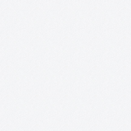
Deportivo N.E. Los Delfines, hemos planteado una tarde llena de
animación y nuevas experiencias, esta vez en el…
Revista digital «Acento Cultural».
En el mes de noviembre del año 2014 se cumplió uno de los
sueños desde el nacimiento de la Asociación, nuestra Revista
Digital en formato Blog. EDITORIAL Las circunstancias determi
en muchas ocasiones nuestros comportamientos. La crisis que
está derrumbando…
Exposición «¿Y nosotros qué? ON».
Posada de los Portales (Tomelloso, Ciudad Real). 17 de junio – 
junio. Recortes de prensa: http://www.solo-arte-
actual.com/2014/06/y-nosotros-que-on-de-acento-cultural-
en.html?m=1
PatrimoniARTE.