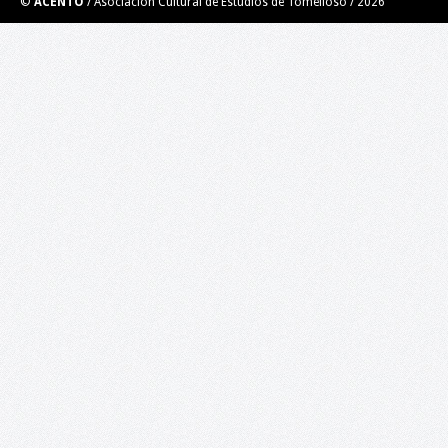
©
ACENTO
/ Asociación Cultural de Estudios de Tomelloso /
2026
El Taller de Ilustración impartido por el ilustrador y
muralista Roberto Carretero Casero (Gobi) se trata de una
experiencia grupal creativa. Por medio de técnicas de creativida
de ilustración y aprovechando el error, se desarrollará un
personaje y un guión para el mismo para…
Taller de Videopoesía. Poesía en los nuevos
medios digitales.
LUGAR: BIBLIOTECA PÚBLICA DEL ESTADO EN CIUDAD REAL 18 d
enero de 2020, a las 10:00 h 15 plazas: Inscripciones del 2 hasta
16 de enero Introducción. El taller está diseñado para todas las
personas que estén interesadas en…
Libro blanco de la cultura en Tomelloso.
Análisis y propuestas en el ámbito rural: la cultura en Tomelloso
¡Ya puedes descargar en este enlace el Libro blanco de la cultura
Tomelloso! Este Libro blanco es el primer análisis sobre la cultu
en Tomelloso que nace con una…