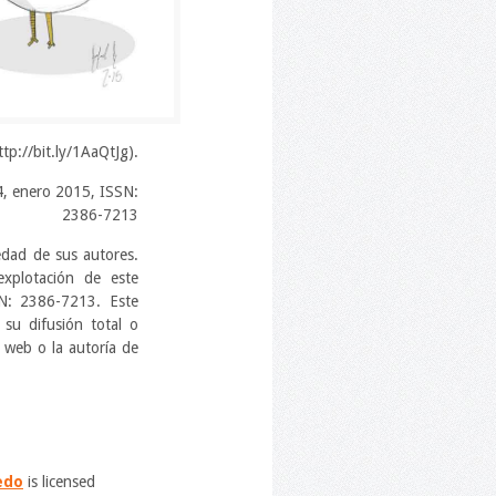
tp://bit.ly/1AaQtJg).
4, enero 2015, ISSN:
2386-7213
edad de sus autores.
xplotación de este
SN: 2386-7213. Este
 su difusión total o
a web o la autoría de
ledo
is licensed