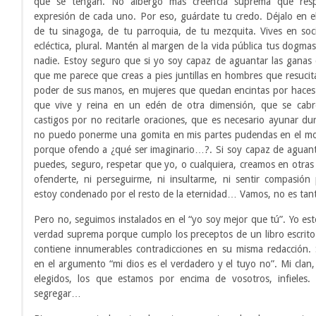
que se tengan. No albergo más creencia suprema que respe
expresión de cada uno. Por eso, guárdate tu credo. Déjalo en el 
de tu sinagoga, de tu parroquia, de tu mezquita. Vives en so
ecléctica, plural. Mantén al margen de la vida pública tus dogma
nadie. Estoy seguro que si yo soy capaz de aguantar las ganas de
que me parece que creas a pies juntillas en hombres que resucit
poder de sus manos, en mujeres que quedan encintas por haces
que vive y reina en un edén de otra dimensión, que se cab
castigos por no recitarle oraciones, que es necesario ayunar d
no puedo ponerme una gomita en mis partes pudendas en el mo
porque ofendo a ¿qué ser imaginario…?. Si soy capaz de aguan
puedes, seguro, respetar que yo, o cualquiera, creamos en otras 
ofenderte, ni perseguirme, ni insultarme, ni sentir compasió
estoy condenado por el resto de la eternidad… Vamos, no es tant
Pero no, seguimos instalados en el “yo soy mejor que tú”. Yo est
verdad suprema porque cumplo los preceptos de un libro escrito
contiene innumerables contradicciones en su misma redacción.
en el argumento “mi dios es el verdadero y el tuyo no”. Mi clan
elegidos, los que estamos por encima de vosotros, infieles. 
segregar…