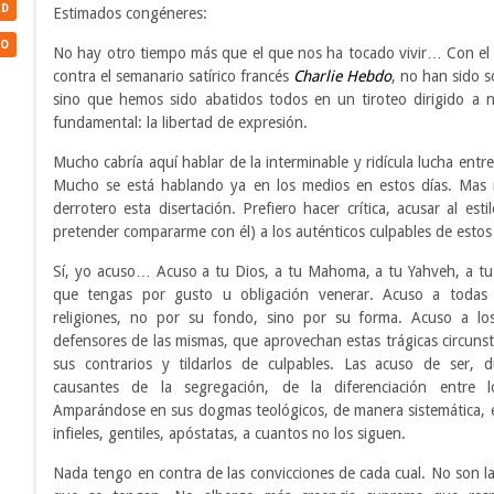
AD
Estimados congéneres:
MO
No hay otro tiempo más que el que nos ha tocado vivir… Con el
contra el semanario satírico francés
Charlie Hebdo
, no han sido s
sino que hemos sido abatidos todos en un tiroteo dirigido a 
fundamental: la libertad de expresión.
Mucho cabría aquí hablar de la interminable y ridícula lucha entre
Mucho se está hablando ya en los medios en estos días. Mas 
derrotero esta disertación. Prefiero hacer crítica, acusar al esti
pretender compararme con él) a los auténticos culpables de estos
Sí, yo acuso… Acuso a tu Dios, a tu Mahoma, a tu Yahveh, a tu
que tengas por gusto u obligación venerar. Acuso a todas
religiones, no por su fondo, sino por su forma. Acuso a lo
defensores de las mismas, que aprovechan estas trágicas circunst
sus contrarios y tildarlos de culpables. Las acuso de ser, d
causantes de la segregación, de la diferenciación entre 
Amparándose en sus dogmas teológicos, de manera sistemática, e
infieles, gentiles, apóstatas, a cuantos no los siguen.
Nada tengo en contra de las convicciones de cada cual. No son la