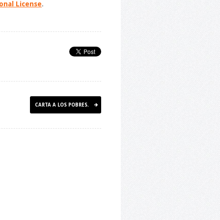
onal License
.
CARTA A LOS POBRES.