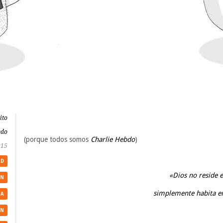
ito
edo
(porque todos somos
Charlie Hebdo
)
015
AD
«Dios no reside e
ÓN
simplemente habita e
CA
ÓN