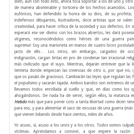
Bien, aun con todo esto, ahora toca soportar a los de uno y otr
de manera abominable y torticera de los hechos acaecidos. Lo
eufóricos, han defendido la honra de su dios, de su profeta
indefensos dibujantes, ilustradores, doce artistas que se vale
creatividad, para hacer crítica de la sociedad y sus defectos. En s
esperará ese ser divino con los brazos abiertos, les dará poses
vírgenes, reconociéndolos como héroes de una guerra patét
suprema! Soy una marioneta en manos de cuatro locos postulad
jacto de ello… Los otros, sin embargo, cargados de occi
indignación, cargan tintas en pro de condenar tan irracional reli
más civilizado que el suyo. Mientras, dejarán entrever que la l
termina donde empiezan las creencias de otro o, por qué no, 
que os pasáis de graciosos. Cambiarán las leyes que regulan las f
el populismo y sacarán tajada. Ambos bandos son extremos de 
llevamos todos enrollada al cuello y que, en días como los q
ahogándonos. De nada ha de servir, según ellos, la matanza 
Hebdo
más que para poner coto a tanta libertad como dicen te
para eso, y para alimentar el saco de excusas de una guerra (más
que vienen lidiando desde hace cientos, miles de años.
Yo acuso, sí, acuso a los unos y a los otros. Todos somos culpab
víctimas. Aprendamos a convivir, a que impere la razón