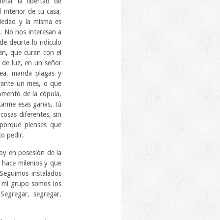
tar la libertad de
interior de tu casa,
ciedad y la misma es
s. No nos interesan a
 decirte lo ridículo
an, que curan con el
 de luz, en un señor
rea, manda plagas y
urante un mes, o que
mento de la cópula,
tarme esas ganas, tú
cosas diferentes, sin
n porque pienses que
o pedir.
oy en posesión de la
 hace milenios y que
 Seguimos instalados
, mi grupo somos los
Segregar, segregar,