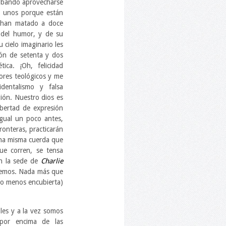
o bando aprovecharse
s unos porque están
; han matado a doce
n del humor, y de su
u cielo imaginario les
ión de setenta y dos
ica. ¡Oh, felicidad
ores teológicos y me
dentalismo y falsa
gión. Nuestro dios es
ibertad de expresión
igual un poco antes,
ronteras, practicarán
una misma cuerda que
ue corren, se tensa
en la sede de
Charlie
nemos. Nada más que
 o menos encubierta)
les y a la vez somos
 por encima de las