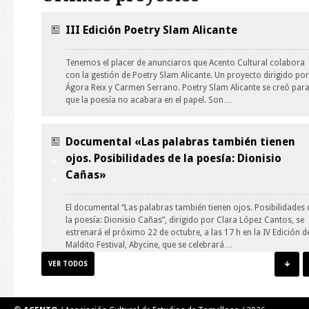
III Edición Poetry Slam Alicante
Tenemos el placer de anunciaros que Acento Cultural colabora
con la gestión de Poetry Slam Alicante. Un proyecto dirigido por
Ágora Reix y Carmen Serrano. Poetry Slam Alicante se creó par
que la poesía no acabara en el papel. Son…
Documental «Las palabras también tienen
ojos. Posibilidades de la poesía: Dionisio
Cañas»
El documental “Las palabras también tienen ojos. Posibilidades 
la poesía: Dionisio Cañas”, dirigido por Clara López Cantos, se
estrenará el próximo 22 de octubre, a las 17 h en la IV Edición d
Maldito Festival, Abycine, que se celebrará…
VER TODOS
Taller de Ilustración: guión y personaje.