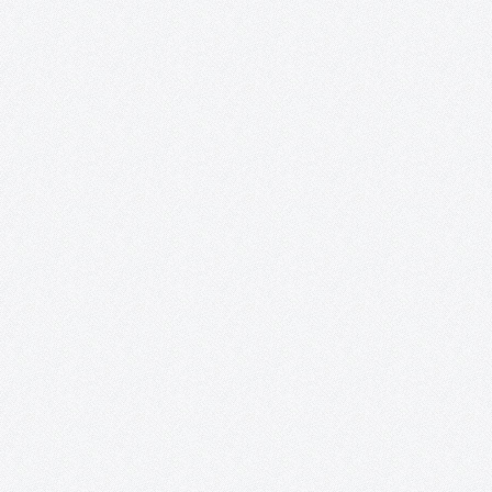
Esta iniciativa promueve una puesta en valor del patrimonio
cultural a través de las redes sociales, mientras sirve de inspira
para los artistas e ilustradores, a la vez que les proporciona un
espacio para la publicación de sus creaciones a…
Curso de técnicas cerámicas de Gregorio Peñ
«El objeto cerámico en revolución. Técnicas y
procedimientos».
EL OBJETO CERÁMICO EN REVOLUCIÓN. TÉCNICAS Y
PROCEDIMIENTOS En este curso impartido por Gregorio Peño
(www.gregoriopeno.com) se tiene como principal objetivo la
enseñanza y la práctica de técnicas que, en un corto espacio de
tiempo, permitan al alumno acercarse a una amplia gama…
Bailes Irlandeses (y otras danzas).
Sesiones de bailes irlandeses y otras danzas en la sala Combo
Sound Club de Tomelloso. El primer y tercer domingo de cada 