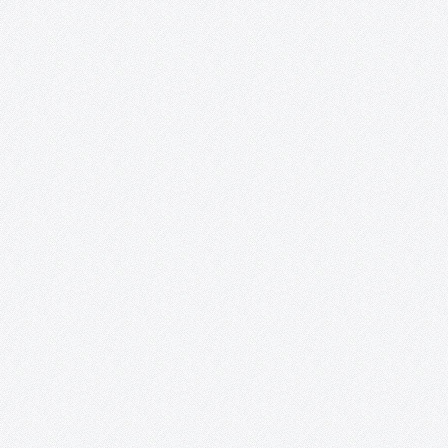
Orden (To) Además, este proyecto se complace en anunciar que
obtenido el ¡TERCER PREMIO y MEJOR ACTRIZ para…
#TomellosoForSyria.
Un resumen del proyecto #TomellosoForSyria: sus fines, sus
colaboradores y sus acciones. Segundo ingreso a la ONG Rowi
Together #TomellosoForSyria ha entregado esta mañana por
transferencia bancaria, la segunda y última donación a la ONG
Rowing Together: 3.100€, a los…
Perro, demasiado humano.
Este proyecto documental dirigido por Clara López Cantos abo
la importancia del perro en nuestra sociedad a nivel humano;
investigando la situación de éste a nivel nacional, su posición y 
campo en el que se mueve; partiendo desde de…
Tomelloso Cultural: Posibilidades de la Poesí