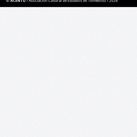
©
ACENTO
/ Asociación Cultural de Estudios de Tomelloso /
2026
El Taller de Ilustración impartido por el ilustrador y
muralista Roberto Carretero Casero (Gobi) se trata de una
experiencia grupal creativa. Por medio de técnicas de creativida
de ilustración y aprovechando el error, se desarrollará un
personaje y un guión para el mismo para…
Taller de Videopoesía. Poesía en los nuevos
medios digitales.
LUGAR: BIBLIOTECA PÚBLICA DEL ESTADO EN CIUDAD REAL 18 d
enero de 2020, a las 10:00 h 15 plazas: Inscripciones del 2 hasta
16 de enero Introducción. El taller está diseñado para todas las
personas que estén interesadas en…
Libro blanco de la cultura en Tomelloso.
Análisis y propuestas en el ámbito rural: la cultura en Tomelloso
¡Ya puedes descargar en este enlace el Libro blanco de la cultura
Tomelloso! Este Libro blanco es el primer análisis sobre la cultu
en Tomelloso que nace con una…