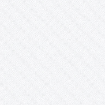
TOMELLOSO CULTURAL POSIBILIDADES DE LA POESÍA 22 y 23 de
abril, 2016 Salones del Casino San Fernando Plaza de España
Tomelloso Acento Cultural a través de su proyecto Tomelloso
Cultural, EnTomelloso, Acción Rural y la colaboración del
Ayuntamiento de Tomelloso, presentan:…
Proyecto Cervantes.
Presentación Desde la Asociación Acento Cultural se ha reunido
un nutrido grupo de artistas nacionales e internacionales
residentes en España, que mezcla la potencia de la juventud con 
paciencia del experto, embarcándolos en un ambicioso proyect
Se trata…
Fiesta de DJ´s para el Club Los Delfines en
Combo Sound Club (Tomelloso).
Desde la Asociación Acento Cultural y debido a que cada vez
estamos en mayor contacto con los chicos y chicas del Club