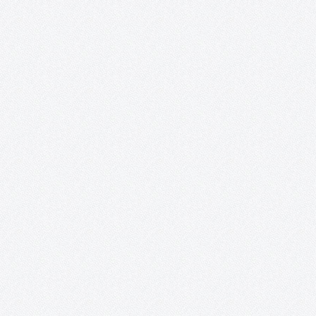
Deportivo N.E. Los Delfines, hemos planteado una tarde llena de
animación y nuevas experiencias, esta vez en el…
Revista digital «Acento Cultural».
En el mes de noviembre del año 2014 se cumplió uno de los
sueños desde el nacimiento de la Asociación, nuestra Revista
Digital en formato Blog. EDITORIAL Las circunstancias determi
en muchas ocasiones nuestros comportamientos. La crisis que
está derrumbando…
Exposición «¿Y nosotros qué? ON».
Posada de los Portales (Tomelloso, Ciudad Real). 17 de junio – 
junio. Recortes de prensa: http://www.solo-arte-
actual.com/2014/06/y-nosotros-que-on-de-acento-cultural-
en.html?m=1
PatrimoniARTE.