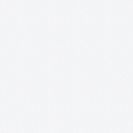
Mujeres sin etiquetas. Convocatoria de
creación artística colaboradora y exposición
colectiva para la transformación social
«Mujeres sin etiquetas» es un proyecto que nace de la
colaboración entre AFAS, el colectivo artístico ON / ACCIÓN y
Acento Cultural. Desde el año 2016, el grupo del taller creativo d
mayores de 50 años de AFAS es invitado…
¡ON y AcciÓN! Talleres de artes plásticas,
teatro y vídeo para personas con capacidade
especiales.
Recortes de prensa. 2018 – Exposición: «Interpretaciones» inun
de color y sueños la Posada de los Portales. 2017 – Exposición 
mundo al alcance de nuestras manos». 2017 – «Fruta de
temporada», un corto hecho por personas con capacidades
especiales. 2015 – «On.…