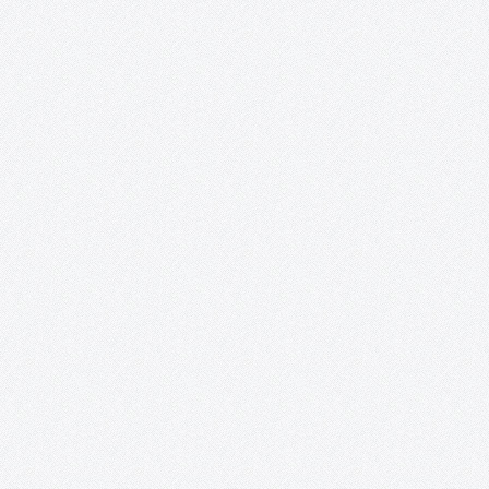
se llevarán a cabo unas sesiones de bailes irlandeses, que tienen
como objetivo acercar a Tomelloso el…