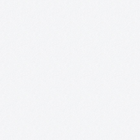
Proyecto López Torres.
Ni aquel viejo proyecto soñado, ni el del 2016 o el del 2017 (de a
el título puesto, tras las noticias a comienzos de aquel año) y,
lamentablemente, menos en el 2018. Definitivamente, ninguno. E
proyecto López Torres, por el…
Tomelloso Cultural.
¡LIBRO BLANCO DE LA CULTURA PUBLICADO! ENCUESTAS: Result
de la encuesta sobre hábitos culturales en Tomelloso
Presentación: Este proyecto se acerca a su último evento, el cua
tendrá la forma de una conferencia sobre la Historia Cultural de
Tomelloso y…
Nueva York, ego fui.
PRÓXIMA ACTUACIÓN: Inauguración: 23 de diciembre de 2016
20:30 h Lugar: Casa de Piedra Calle de la Piedad, 1 Quintanar de