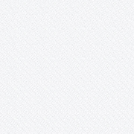
Esta iniciativa promueve una puesta en valor del patrimonio
cultural a través de las redes sociales, mientras sirve de inspira
para los artistas e ilustradores, a la vez que les proporciona un
espacio para la publicación de sus creaciones a…
Curso de técnicas cerámicas de Gregorio Peñ
«El objeto cerámico en revolución. Técnicas y
procedimientos».
EL OBJETO CERÁMICO EN REVOLUCIÓN. TÉCNICAS Y
PROCEDIMIENTOS En este curso impartido por Gregorio Peño
(www.gregoriopeno.com) se tiene como principal objetivo la
enseñanza y la práctica de técnicas que, en un corto espacio de
tiempo, permitan al alumno acercarse a una amplia gama…
Bailes Irlandeses (y otras danzas).
Sesiones de bailes irlandeses y otras danzas en la sala Combo
Sound Club de Tomelloso. El primer y tercer domingo de cada 