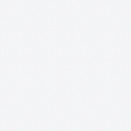
se llevarán a cabo unas sesiones de bailes irlandeses, que tienen
como objetivo acercar a Tomelloso el…