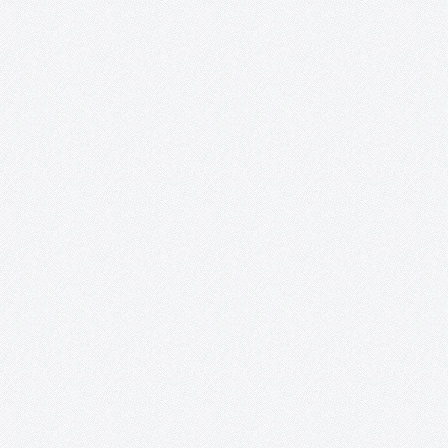
TOMELLOSO CULTURAL POSIBILIDADES DE LA POESÍA 22 y 23 de
abril, 2016 Salones del Casino San Fernando Plaza de España
Tomelloso Acento Cultural a través de su proyecto Tomelloso
Cultural, EnTomelloso, Acción Rural y la colaboración del
Ayuntamiento de Tomelloso, presentan:…
Proyecto Cervantes.
Presentación Desde la Asociación Acento Cultural se ha reunido
un nutrido grupo de artistas nacionales e internacionales
residentes en España, que mezcla la potencia de la juventud con 
paciencia del experto, embarcándolos en un ambicioso proyect
Se trata…
Fiesta de DJ´s para el Club Los Delfines en
Combo Sound Club (Tomelloso).
Desde la Asociación Acento Cultural y debido a que cada vez
estamos en mayor contacto con los chicos y chicas del Club