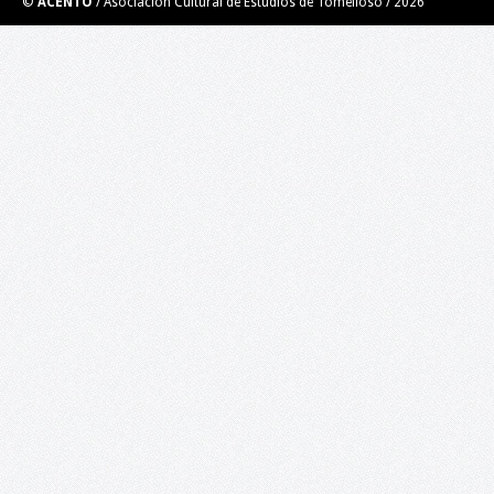
©
ACENTO
/ Asociación Cultural de Estudios de Tomelloso /
2026
El Taller de Ilustración impartido por el ilustrador y
muralista Roberto Carretero Casero (Gobi) se trata de una
experiencia grupal creativa. Por medio de técnicas de creativida
de ilustración y aprovechando el error, se desarrollará un
personaje y un guión para el mismo para…
Taller de Videopoesía. Poesía en los nuevos
medios digitales.
LUGAR: BIBLIOTECA PÚBLICA DEL ESTADO EN CIUDAD REAL 18 d
enero de 2020, a las 10:00 h 15 plazas: Inscripciones del 2 hasta
16 de enero Introducción. El taller está diseñado para todas las
personas que estén interesadas en…
Libro blanco de la cultura en Tomelloso.
Análisis y propuestas en el ámbito rural: la cultura en Tomelloso
¡Ya puedes descargar en este enlace el Libro blanco de la cultura
Tomelloso! Este Libro blanco es el primer análisis sobre la cultu
en Tomelloso que nace con una…