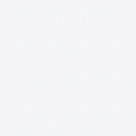
Mujeres sin etiquetas. Convocatoria de
creación artística colaboradora y exposición
colectiva para la transformación social
«Mujeres sin etiquetas» es un proyecto que nace de la
colaboración entre AFAS, el colectivo artístico ON / ACCIÓN y
Acento Cultural. Desde el año 2016, el grupo del taller creativo d
mayores de 50 años de AFAS es invitado…
¡ON y AcciÓN! Talleres de artes plásticas,
teatro y vídeo para personas con capacidade
especiales.
Recortes de prensa. 2018 – Exposición: «Interpretaciones» inun
de color y sueños la Posada de los Portales. 2017 – Exposición 
mundo al alcance de nuestras manos». 2017 – «Fruta de
temporada», un corto hecho por personas con capacidades
especiales. 2015 – «On.…