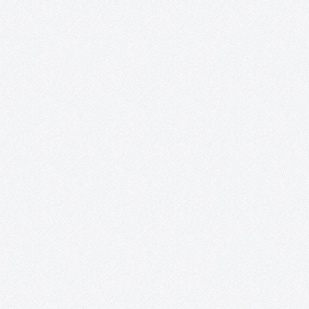
Deportivo N.E. Los Delfines, hemos planteado una tarde llena de
animación y nuevas experiencias, esta vez en el…
Revista digital «Acento Cultural».
En el mes de noviembre del año 2014 se cumplió uno de los
sueños desde el nacimiento de la Asociación, nuestra Revista
Digital en formato Blog. EDITORIAL Las circunstancias determi
en muchas ocasiones nuestros comportamientos. La crisis que
está derrumbando…
Exposición «¿Y nosotros qué? ON».
Posada de los Portales (Tomelloso, Ciudad Real). 17 de junio – 
junio. Recortes de prensa: http://www.solo-arte-
actual.com/2014/06/y-nosotros-que-on-de-acento-cultural-
en.html?m=1
PatrimoniARTE.