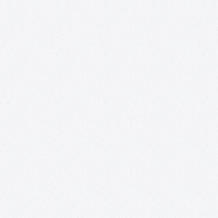
Proyecto López Torres.
Ni aquel viejo proyecto soñado, ni el del 2016 o el del 2017 (de a
el título puesto, tras las noticias a comienzos de aquel año) y,
lamentablemente, menos en el 2018. Definitivamente, ninguno. E
proyecto López Torres, por el…
Tomelloso Cultural.
¡LIBRO BLANCO DE LA CULTURA PUBLICADO! ENCUESTAS: Result
de la encuesta sobre hábitos culturales en Tomelloso
Presentación: Este proyecto se acerca a su último evento, el cua
tendrá la forma de una conferencia sobre la Historia Cultural de
Tomelloso y…
Nueva York, ego fui.
PRÓXIMA ACTUACIÓN: Inauguración: 23 de diciembre de 2016
20:30 h Lugar: Casa de Piedra Calle de la Piedad, 1 Quintanar de