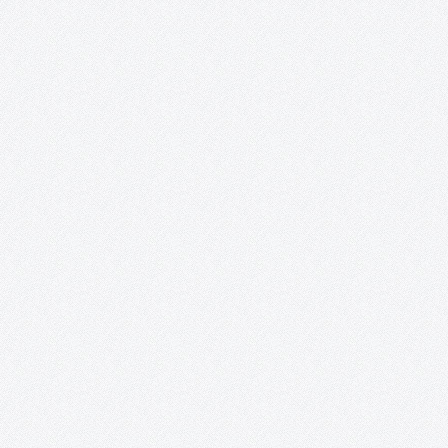
Orden (To) Además, este proyecto se complace en anunciar que
obtenido el ¡TERCER PREMIO y MEJOR ACTRIZ para…
#TomellosoForSyria.
Un resumen del proyecto #TomellosoForSyria: sus fines, sus
colaboradores y sus acciones. Segundo ingreso a la ONG Rowi
Together #TomellosoForSyria ha entregado esta mañana por
transferencia bancaria, la segunda y última donación a la ONG
Rowing Together: 3.100€, a los…
Perro, demasiado humano.
Este proyecto documental dirigido por Clara López Cantos abo
la importancia del perro en nuestra sociedad a nivel humano;
investigando la situación de éste a nivel nacional, su posición y 
campo en el que se mueve; partiendo desde de…
Tomelloso Cultural: Posibilidades de la Poesí