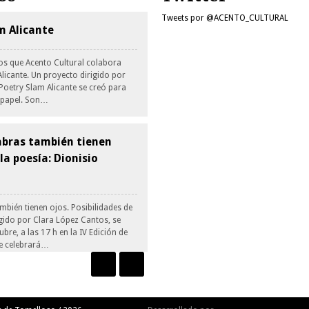
Tweets por @ACENTO_CULTURAL
am Alicante
os que Acento Cultural colabora
licante. Un proyecto dirigido por
Poetry Slam Alicante se creó para
l papel. Son…
bras también tienen
 la poesía: Dionisio
mbién tienen ojos. Posibilidades de
igido por Clara López Cantos, se
bre, a las 17 h en la IV Edición de
se celebrará…
 guión y personaje.