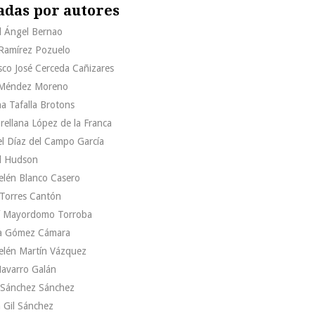
adas por autores
l Ángel Bernao
 Ramírez Pozuelo
sco José Cerceda Cañizares
 Méndez Moreno
na Tafalla Brotons
Orellana López de la Franca
l Díaz del Campo García
l Hudson
elén Blanco Casero
 Torres Cantón
 Mayordomo Torroba
a Gómez Cámara
elén Martín Vázquez
Navarro Galán
o Sánchez Sánchez
 Gil Sánchez