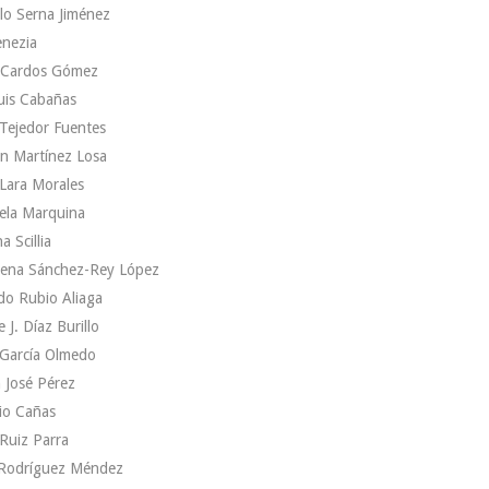
lo Serna Jiménez
enezia
 Cardos Gómez
uis Cabañas
Tejedor Fuentes
n Martínez Losa
Lara Morales
ela Marquina
a Scillia
ena Sánchez-Rey López
do Rubio Aliaga
e J. Díaz Burillo
 García Olmedo
 José Pérez
io Cañas
Ruiz Parra
 Rodríguez Méndez