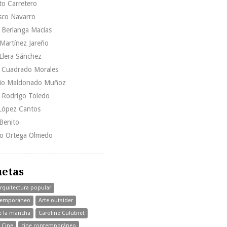
to Carretero
sco Navarro
 Berlanga Macías
Martínez Jareño
Llera Sánchez
l Cuadrado Morales
io Maldonado Muñoz
l Rodrigo Toledo
 López Cantos
 Benito
do Ortega Olmedo
uetas
rquitectura popular
temporáneo
Arte outsider
e la mancha
Caroline Culubret
Cine
cine contemporáneo