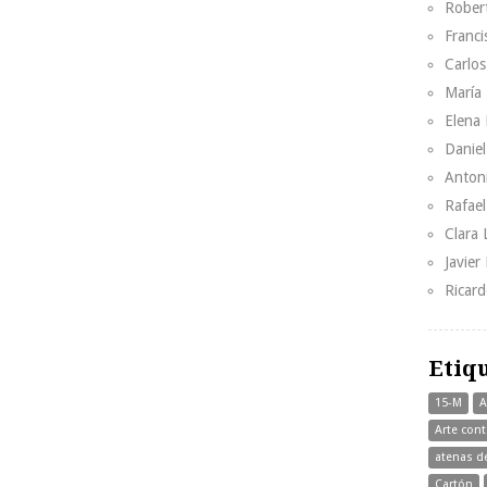
Rober
Franci
Carlos
María 
Elena 
Danie
Anton
Rafae
Clara
Javier
Ricar
Etiq
15-M
A
Arte con
atenas d
Cartón