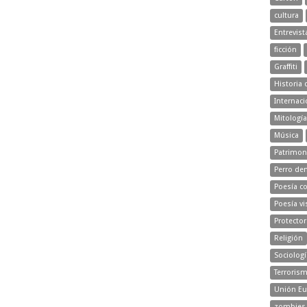
cultura
Entrevist
ficción
Graffiti
Historia 
Internaci
Mitología
Música
Patrimon
Perro d
Poesía c
Poesía vi
Protecto
Religión
Sociologí
Terroris
Unión Eu
zombies