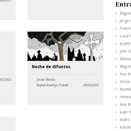
/09/2015
Entr
Migue
Jorge
Franci
Lucía
Josefi
Julio 
Manue
Migue
Noche de difuntos.
Ana B
/02/2015
Javier Benito
Sonia
Rafael Rodrigo Toledo
09/02/2015
Noemí
Helen
Ana B
Juan 
Isidr
Adrián