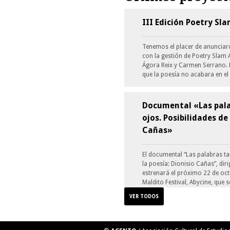
III Edición Poetry Sl
Tenemos el placer de anunciar
con la gestión de Poetry Slam A
Ágora Reix y Carmen Serrano. 
que la poesía no acabara en e
Documental «Las pala
ojos. Posibilidades de
Cañas»
El documental “Las palabras ta
la poesía: Dionisio Cañas”, dir
estrenará el próximo 22 de octu
Maldito Festival, Abycine, que 
VER TODOS
Taller de Ilustración: