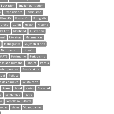
Educación
English translation
a
Exposiciones
Feminismo
Filosofía
Formación
Fotografía
Grecia
Guion
Health
Historia
del Arte
Identidad
Ilustración
onal
Literatura
Matemáticas
Monográfico
Mujer en el Arte
Nacionalismo
Opinión
iARTE
Patrimonio
Periodismo
emasiado humano
Pintura
Poesía
ontemporánea
Poesía crítica
sual
Política
ra de animales
Relato corto
Roma
Salud
series
Sociedad
a
Solidaridad
Teatro
mo
Tomelloso Cultural
ropea
Viajes
Videopoemas