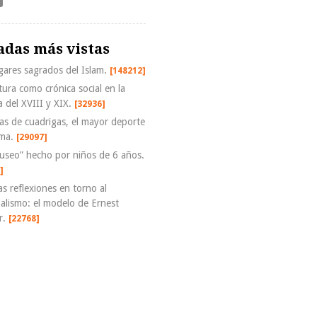
adas más vistas
gares sagrados del Islam.
[148212]
tura como crónica social en la
a del XVIII y XIX.
[32936]
as de cuadrigas, el mayor deporte
ma.
[29097]
useo” hecho por niños de 6 años.
]
s reflexiones en torno al
alismo: el modelo de Ernest
r.
[22768]