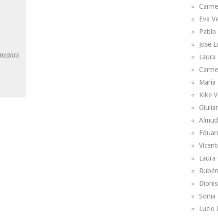
Carme
Eva V
Pablo
José L
/02/2015
Laura 
Carme
María 
Kike V
Giulian
Almud
Eduar
Vicent
Laura
Rubén
Dionis
Sonia 
Lucio