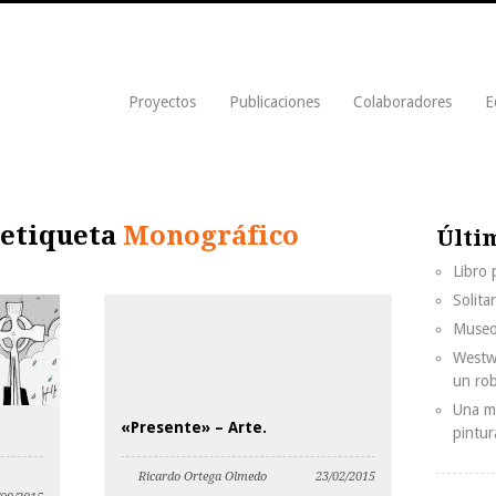
Proyectos
Publicaciones
Colaboradores
E
 etiqueta
Monográfico
Últi
Libro
Solita
Museo
Westwo
un ro
Una mi
«Presente» – Arte.
pintur
Ricardo Ortega Olmedo
23/02/2015