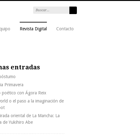
quipo
Revista Digital
Contacto
mas entradas
 póstumo
ria Primavera
 poético con Ágora Reix
rld o el paso a la imaginación de
bot
rada oriental de La Mancha: La
a de Yukihiro Abe