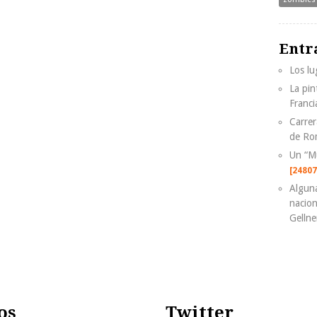
Entr
Los lu
La pin
Franci
Carrer
de Ro
Un “M
[24807
Alguna
nacion
Gellne
os
Twitter