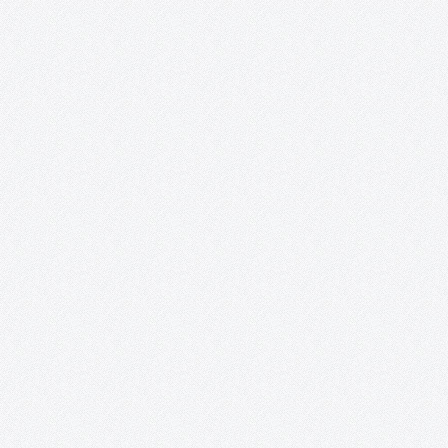
procedimientos».
EL OBJETO CERÁMICO EN REVOLUCIÓN. TÉCNICAS Y
PROCEDIMIENTOS En este curso impartido por Gregorio Peño
(www.gregoriopeno.com) se tiene como principal objetivo la
enseñanza y la práctica de técnicas que, en un corto espacio de
tiempo, permitan al alumno acercarse a una amplia gama…
Bailes Irlandeses (y otras danzas).
Sesiones de bailes irlandeses y otras danzas en la sala Combo
Sound Club de Tomelloso. El primer y tercer domingo de cada 
se llevarán a cabo unas sesiones de bailes irlandeses, que tienen
como objetivo acercar a Tomelloso el…