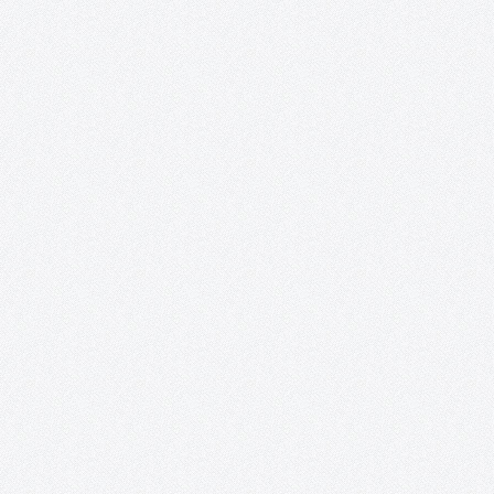
Together #TomellosoForSyria ha entregado esta mañana por
transferencia bancaria, la segunda y última donación a la ONG
Rowing Together: 3.100€, a los…
Perro, demasiado humano.
Este proyecto documental dirigido por Clara López Cantos abo
la importancia del perro en nuestra sociedad a nivel humano;
investigando la situación de éste a nivel nacional, su posición y 
campo en el que se mueve; partiendo desde de…
Tomelloso Cultural: Posibilidades de la Poesí
TOMELLOSO CULTURAL POSIBILIDADES DE LA POESÍA 22 y 23 de
abril, 2016 Salones del Casino San Fernando Plaza de España
Tomelloso Acento Cultural a través de su proyecto Tomelloso
Cultural, EnTomelloso, Acción Rural y la colaboración del
Ayuntamiento de Tomelloso, presentan:…
Proyecto Cervantes.