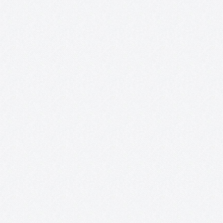
Tomelloso Cultural.
¡LIBRO BLANCO DE LA CULTURA PUBLICADO! ENCUESTAS: Result
de la encuesta sobre hábitos culturales en Tomelloso
Presentación: Este proyecto se acerca a su último evento, el cua
tendrá la forma de una conferencia sobre la Historia Cultural de
Tomelloso y…
Nueva York, ego fui.
PRÓXIMA ACTUACIÓN: Inauguración: 23 de diciembre de 2016
20:30 h Lugar: Casa de Piedra Calle de la Piedad, 1 Quintanar de
Orden (To) Además, este proyecto se complace en anunciar que
obtenido el ¡TERCER PREMIO y MEJOR ACTRIZ para…
#TomellosoForSyria.
Un resumen del proyecto #TomellosoForSyria: sus fines, sus
colaboradores y sus acciones. Segundo ingreso a la ONG Rowi