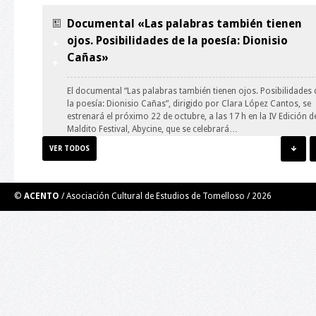
Documental «Las palabras también tienen
ojos. Posibilidades de la poesía: Dionisio
Cañas»
El documental “Las palabras también tienen ojos. Posibilidades 
la poesía: Dionisio Cañas”, dirigido por Clara López Cantos, se
estrenará el próximo 22 de octubre, a las 17 h en la IV Edición d
Maldito Festival, Abycine, que se celebrará…
VER TODOS
Taller de Ilustración: guión y personaje.
©
ACENTO
/ Asociación Cultural de Estudios de Tomelloso /
2026
El Taller de Ilustración impartido por el ilustrador y
muralista Roberto Carretero Casero (Gobi) se trata de una
experiencia grupal creativa. Por medio de técnicas de creativida
de ilustración y aprovechando el error, se desarrollará un
personaje y un guión para el mismo para…
Taller de Videopoesía. Poesía en los nuevos
medios digitales.