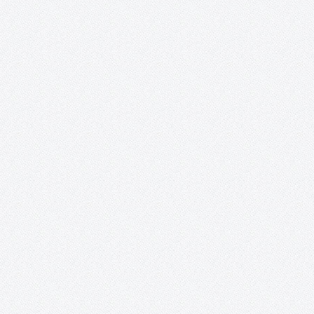
LUGAR: BIBLIOTECA PÚBLICA DEL ESTADO EN CIUDAD REAL 18 d
enero de 2020, a las 10:00 h 15 plazas: Inscripciones del 2 hasta
16 de enero Introducción. El taller está diseñado para todas las
personas que estén interesadas en…
Libro blanco de la cultura en Tomelloso.
Análisis y propuestas en el ámbito rural: la cultura en Tomelloso
¡Ya puedes descargar en este enlace el Libro blanco de la cultura
Tomelloso! Este Libro blanco es el primer análisis sobre la cultu
en Tomelloso que nace con una…
Mujeres sin etiquetas. Convocatoria de
creación artística colaboradora y exposición
colectiva para la transformación social
«Mujeres sin etiquetas» es un proyecto que nace de la
colaboración entre AFAS, el colectivo artístico ON / ACCIÓN y