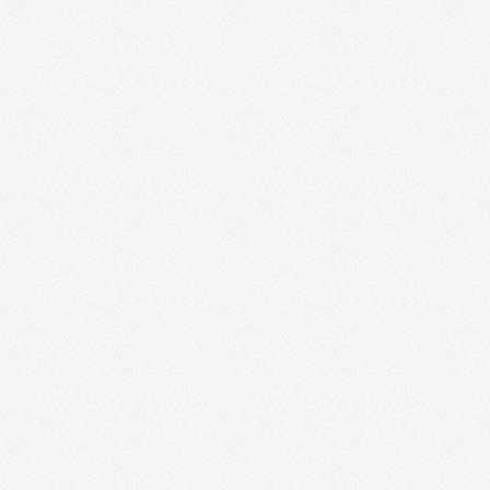
Presentación Desde la Asociación Acento Cultural se ha reunido
un nutrido grupo de artistas nacionales e internacionales
residentes en España, que mezcla la potencia de la juventud con 
paciencia del experto, embarcándolos en un ambicioso proyect
Se trata…
Fiesta de DJ´s para el Club Los Delfines en
Combo Sound Club (Tomelloso).
Desde la Asociación Acento Cultural y debido a que cada vez
estamos en mayor contacto con los chicos y chicas del Club
Deportivo N.E. Los Delfines, hemos planteado una tarde llena de
animación y nuevas experiencias, esta vez en el…
Revista digital «Acento Cultural».
En el mes de noviembre del año 2014 se cumplió uno de los
sueños desde el nacimiento de la Asociación, nuestra Revista
Digital en formato Blog. EDITORIAL Las circunstancias determi