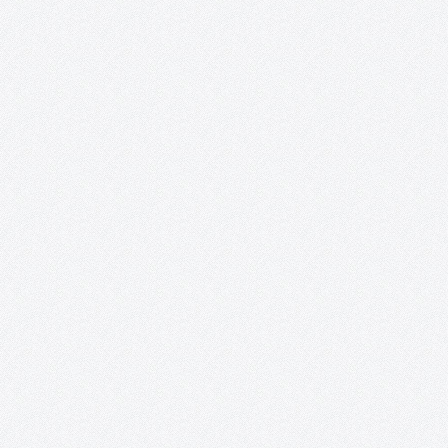
en muchas ocasiones nuestros comportamientos. La crisis que
está derrumbando…
Exposición «¿Y nosotros qué? ON».
Posada de los Portales (Tomelloso, Ciudad Real). 17 de junio – 
junio. Recortes de prensa: http://www.solo-arte-
actual.com/2014/06/y-nosotros-que-on-de-acento-cultural-
en.html?m=1
PatrimoniARTE.
Esta iniciativa promueve una puesta en valor del patrimonio
cultural a través de las redes sociales, mientras sirve de inspira
para los artistas e ilustradores, a la vez que les proporciona un
espacio para la publicación de sus creaciones a…
Curso de técnicas cerámicas de Gregorio Peñ
«El objeto cerámico en revolución. Técnicas y