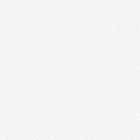
Acento Cultural. Desde el año 2016, el grupo del taller creativo d
mayores de 50 años de AFAS es invitado…
¡ON y AcciÓN! Talleres de artes plásticas,
teatro y vídeo para personas con capacidade
especiales.
Recortes de prensa. 2018 – Exposición: «Interpretaciones» inun
de color y sueños la Posada de los Portales. 2017 – Exposición 
mundo al alcance de nuestras manos». 2017 – «Fruta de
temporada», un corto hecho por personas con capacidades
especiales. 2015 – «On.…
Proyecto López Torres.
Ni aquel viejo proyecto soñado, ni el del 2016 o el del 2017 (de a
el título puesto, tras las noticias a comienzos de aquel año) y,
lamentablemente, menos en el 2018. Definitivamente, ninguno. E
proyecto López Torres, por el…