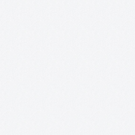
enero de 2020, a las 10:00 h 15 plazas: Inscripciones del 2 hasta
16 de enero Introducción. El taller está diseñado para todas las
personas que estén interesadas en…
Libro blanco de la cultura en Tomelloso.
Análisis y propuestas en el ámbito rural: la cultura en Tomelloso
¡Ya puedes descargar en este enlace el Libro blanco de la cultura
Tomelloso! Este Libro blanco es el primer análisis sobre la cultu
en Tomelloso que nace con una…
Mujeres sin etiquetas. Convocatoria de
creación artística colaboradora y exposición
colectiva para la transformación social
«Mujeres sin etiquetas» es un proyecto que nace de la
colaboración entre AFAS, el colectivo artístico ON / ACCIÓN y
Acento Cultural. Desde el año 2016, el grupo del taller creativo d
mayores de 50 años de AFAS es invitado…