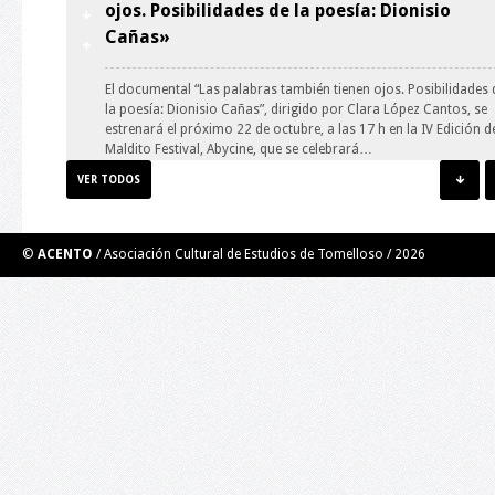
ojos. Posibilidades de la poesía: Dionisio
Cañas»
El documental “Las palabras también tienen ojos. Posibilidades 
la poesía: Dionisio Cañas”, dirigido por Clara López Cantos, se
estrenará el próximo 22 de octubre, a las 17 h en la IV Edición d
Maldito Festival, Abycine, que se celebrará…
VER TODOS
Taller de Ilustración: guión y personaje.
©
ACENTO
/ Asociación Cultural de Estudios de Tomelloso /
2026
El Taller de Ilustración impartido por el ilustrador y
muralista Roberto Carretero Casero (Gobi) se trata de una
experiencia grupal creativa. Por medio de técnicas de creativida
de ilustración y aprovechando el error, se desarrollará un
personaje y un guión para el mismo para…
Taller de Videopoesía. Poesía en los nuevos
medios digitales.
LUGAR: BIBLIOTECA PÚBLICA DEL ESTADO EN CIUDAD REAL 18 d