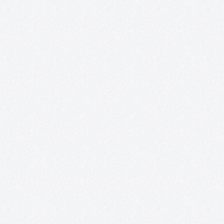
un nutrido grupo de artistas nacionales e internacionales
residentes en España, que mezcla la potencia de la juventud con 
paciencia del experto, embarcándolos en un ambicioso proyect
Se trata…
Fiesta de DJ´s para el Club Los Delfines en
Combo Sound Club (Tomelloso).
Desde la Asociación Acento Cultural y debido a que cada vez
estamos en mayor contacto con los chicos y chicas del Club
Deportivo N.E. Los Delfines, hemos planteado una tarde llena de
animación y nuevas experiencias, esta vez en el…
Revista digital «Acento Cultural».
En el mes de noviembre del año 2014 se cumplió uno de los
sueños desde el nacimiento de la Asociación, nuestra Revista
Digital en formato Blog. EDITORIAL Las circunstancias determi
en muchas ocasiones nuestros comportamientos. La crisis que
está derrumbando…