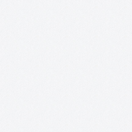
¡ON y AcciÓN! Talleres de artes plásticas,
teatro y vídeo para personas con capacidade
especiales.
Recortes de prensa. 2018 – Exposición: «Interpretaciones» inun
de color y sueños la Posada de los Portales. 2017 – Exposición 
mundo al alcance de nuestras manos». 2017 – «Fruta de
temporada», un corto hecho por personas con capacidades
especiales. 2015 – «On.…
Proyecto López Torres.
Ni aquel viejo proyecto soñado, ni el del 2016 o el del 2017 (de a
el título puesto, tras las noticias a comienzos de aquel año) y,
lamentablemente, menos en el 2018. Definitivamente, ninguno. E
proyecto López Torres, por el…
Tomelloso Cultural.