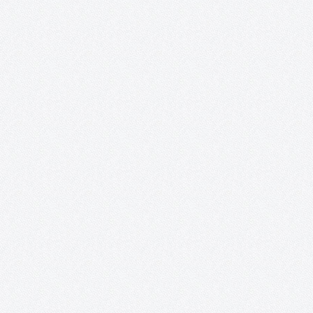
¡LIBRO BLANCO DE LA CULTURA PUBLICADO! ENCUESTAS: Result
de la encuesta sobre hábitos culturales en Tomelloso
Presentación: Este proyecto se acerca a su último evento, el cua
tendrá la forma de una conferencia sobre la Historia Cultural de
Tomelloso y…
Nueva York, ego fui.
PRÓXIMA ACTUACIÓN: Inauguración: 23 de diciembre de 2016
20:30 h Lugar: Casa de Piedra Calle de la Piedad, 1 Quintanar de
Orden (To) Además, este proyecto se complace en anunciar que
obtenido el ¡TERCER PREMIO y MEJOR ACTRIZ para…
#TomellosoForSyria.
Un resumen del proyecto #TomellosoForSyria: sus fines, sus
colaboradores y sus acciones. Segundo ingreso a la ONG Rowi
Together #TomellosoForSyria ha entregado esta mañana por
transferencia bancaria, la segunda y última donación a la ONG
Rowing Together: 3.100€, a los…