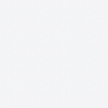
Perro, demasiado humano.
Este proyecto documental dirigido por Clara López Cantos abo
la importancia del perro en nuestra sociedad a nivel humano;
investigando la situación de éste a nivel nacional, su posición y 
campo en el que se mueve; partiendo desde de…
Tomelloso Cultural: Posibilidades de la Poesí
TOMELLOSO CULTURAL POSIBILIDADES DE LA POESÍA 22 y 23 de
abril, 2016 Salones del Casino San Fernando Plaza de España
Tomelloso Acento Cultural a través de su proyecto Tomelloso
Cultural, EnTomelloso, Acción Rural y la colaboración del
Ayuntamiento de Tomelloso, presentan:…
Proyecto Cervantes.
Presentación Desde la Asociación Acento Cultural se ha reunido