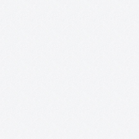
EL OBJETO CERÁMICO EN REVOLUCIÓN. TÉCNICAS Y
PROCEDIMIENTOS En este curso impartido por Gregorio Peño
(www.gregoriopeno.com) se tiene como principal objetivo la
enseñanza y la práctica de técnicas que, en un corto espacio de
tiempo, permitan al alumno acercarse a una amplia gama…
Bailes Irlandeses (y otras danzas).
Sesiones de bailes irlandeses y otras danzas en la sala Combo
Sound Club de Tomelloso. El primer y tercer domingo de cada 
se llevarán a cabo unas sesiones de bailes irlandeses, que tienen
como objetivo acercar a Tomelloso el…