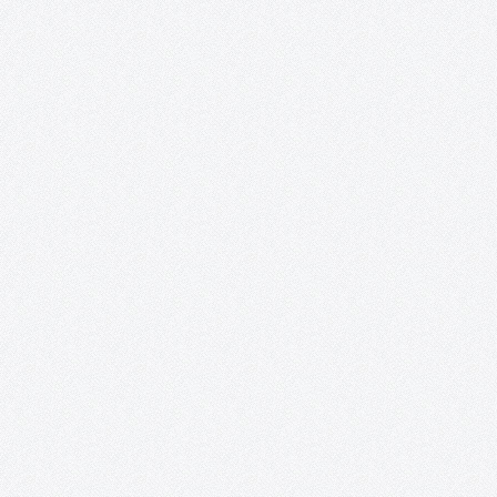
Exposición «¿Y nosotros qué? ON».
Posada de los Portales (Tomelloso, Ciudad Real). 17 de junio – 
junio. Recortes de prensa: http://www.solo-arte-
actual.com/2014/06/y-nosotros-que-on-de-acento-cultural-
en.html?m=1
PatrimoniARTE.
Esta iniciativa promueve una puesta en valor del patrimonio
cultural a través de las redes sociales, mientras sirve de inspira
para los artistas e ilustradores, a la vez que les proporciona un
espacio para la publicación de sus creaciones a…
Curso de técnicas cerámicas de Gregorio Peñ
«El objeto cerámico en revolución. Técnicas y
procedimientos».